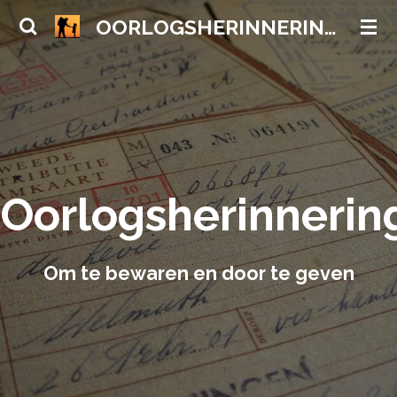
Ga
OORLOGSHERINNERINGEN
direct
naar
de
hoofdinhoud
Oorlogsherinnerin
Om te bewaren en door te geven