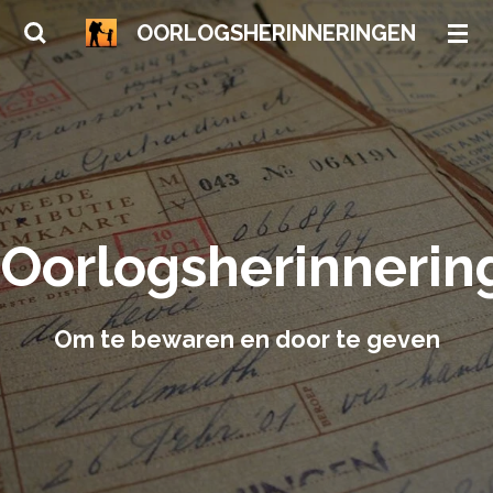
Ga
OORLOGSHERINNERINGEN
direct
naar
de
hoofdinhoud
Oorlogsherinnerin
Om te bewaren en door te geven