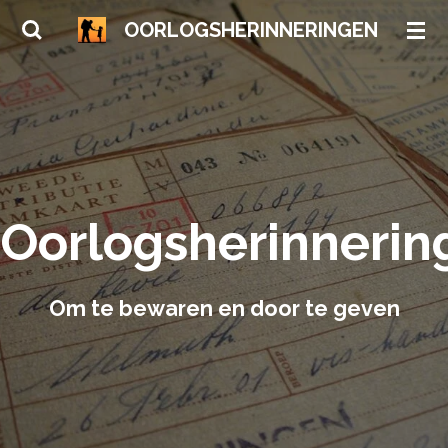
Ga
OORLOGSHERINNERINGEN
direct
naar
de
hoofdinhoud
Oorlogsherinnerin
Om te bewaren en door te geven