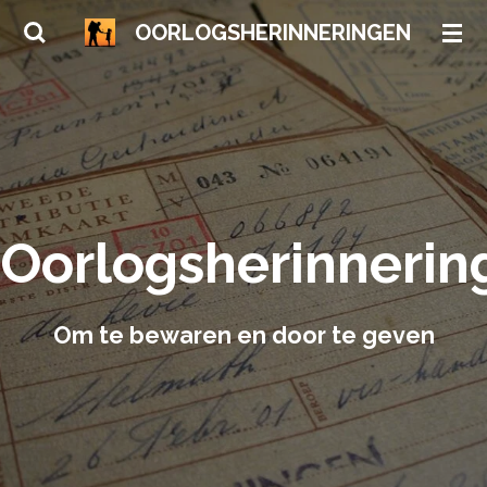
Ga
OORLOGSHERINNERINGEN
direct
naar
de
hoofdinhoud
Oorlogsherinnerin
Om te bewaren en door te geven