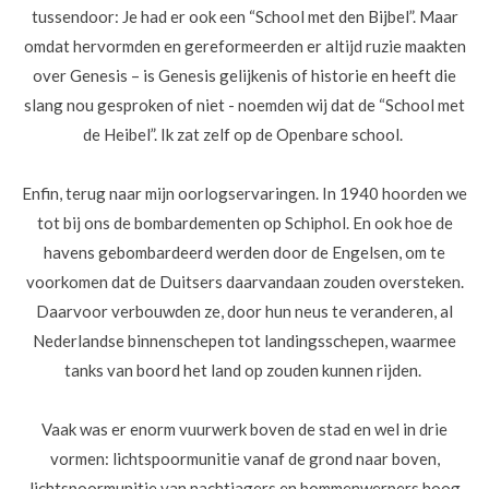
tussendoor: Je had er ook een “School met den Bijbel”. Maar
omdat hervormden en gereformeerden er altijd ruzie maakten
over Genesis – is Genesis gelijkenis of historie en heeft die
slang nou gesproken of niet - noemden wij dat de “School met
de Heibel”. Ik zat zelf op de Openbare school.
Enfin, terug naar mijn oorlogservaringen. In 1940 hoorden we
tot bij ons de bombardementen op Schiphol. En ook hoe de
havens gebombardeerd werden door de Engelsen, om te
voorkomen dat de Duitsers daarvandaan zouden oversteken.
Daarvoor verbouwden ze, door hun neus te veranderen, al
Nederlandse binnenschepen tot landingsschepen, waarmee
tanks van boord het land op zouden kunnen rijden.
Vaak was er enorm vuurwerk boven de stad en wel in drie
vormen: lichtspoormunitie vanaf de grond naar boven,
lichtspoormunitie van nachtjagers en bommenwerpers hoog