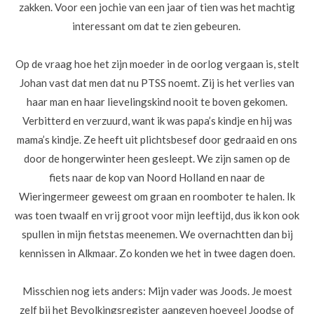
zakken. Voor een jochie van een jaar of tien was het machtig
interessant om dat te zien gebeuren.
Op de vraag hoe het zijn moeder in de oorlog vergaan is, stelt
Johan vast dat men dat nu PTSS noemt. Zij is het verlies van
haar man en haar lievelingskind nooit te boven gekomen.
Verbitterd en verzuurd, want ik was papa’s kindje en hij was
mama’s kindje. Ze heeft uit plichtsbesef door gedraaid en ons
door de hongerwinter heen gesleept. We zijn samen op de
fiets naar de kop van Noord Holland en naar de
Wieringermeer geweest om graan en roomboter te halen. Ik
was toen twaalf en vrij groot voor mijn leeftijd, dus ik kon ook
spullen in mijn fietstas meenemen. We overnachtten dan bij
kennissen in Alkmaar. Zo konden we het in twee dagen doen.
Misschien nog iets anders: Mijn vader was Joods. Je moest
zelf bij het Bevolkingsregister aangeven hoeveel Joodse of