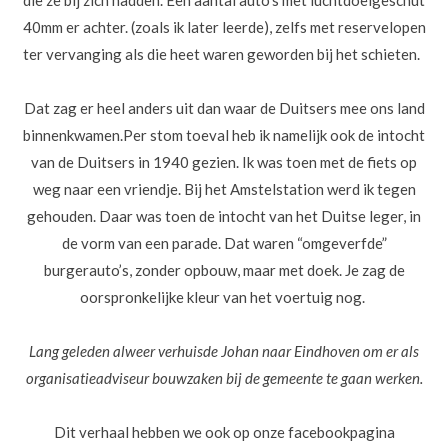
die ze bij zich hadden. Een aantal auto’s met luchtdoelgeschut
40mm er achter. (zoals ik later leerde), zelfs met reservelopen
ter vervanging als die heet waren geworden bij het schieten.
Dat zag er heel anders uit dan waar de Duitsers mee ons land
binnenkwamen.
Per stom toeval heb ik namelijk ook de intocht
van de Duitsers in 1940 gezien. Ik was toen met de fiets op
weg naar een vriendje. Bij het Amstelstation werd ik tegen
gehouden. Daar was toen de intocht van het Duitse leger, in
de vorm van een parade. Dat waren “omgeverfde”
burgerauto’s, zonder opbouw, maar met doek. Je zag de
oorspronkelijke kleur van het voertuig nog.
Lang geleden alweer verhuisde Johan naar Eindhoven om er als
organisatieadviseur bouwzaken bij de gemeente te gaan werken.
Dit verhaal hebben we ook op onze facebookpagina