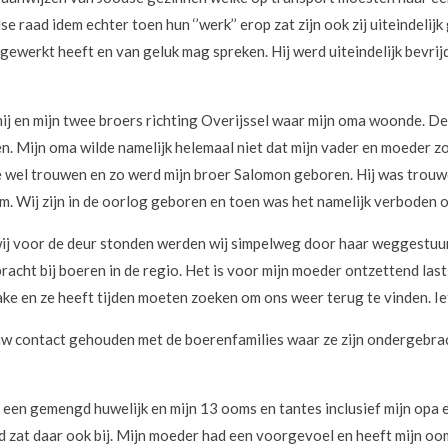
e raad idem echter toen hun ‘’werk’’ erop zat zijn ook zij uiteindelijk
ewerkt heeft en van geluk mag spreken. Hij werd uiteindelijk bevrijd
j en mijn twee broers richting Overijssel waar mijn oma woonde. De
en. Mijn oma wilde namelijk helemaal niet dat mijn vader en moeder
 wel trouwen en zo werd mijn broer Salomon geboren. Hij was trouw
. Wij zijn in de oorlog geboren en toen was het namelijk verboden 
wij voor de deur stonden werden wij simpelweg door haar weggestuur
racht bij boeren in de regio. Het is voor mijn moeder ontzettend la
e en ze heeft tijden moeten zoeken om ons weer terug te vinden. Ie
w contact gehouden met de boerenfamilies waar ze zijn ondergebrac
an een gemengd huwelijk en mijn 13 ooms en tantes inclusief mijn op
d zat daar ook bij. Mijn moeder had een voorgevoel en heeft mijn oom,