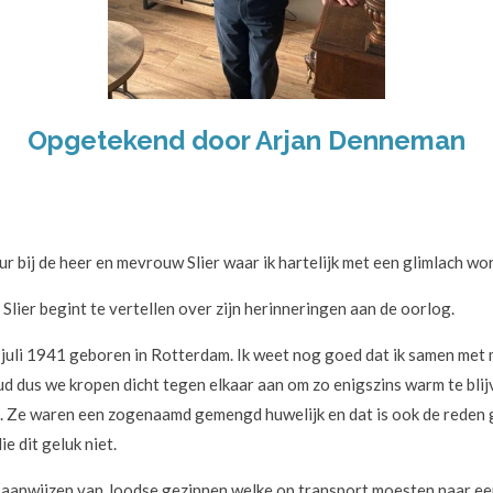
Opgetekend door Arjan Denneman
 bij de heer en mevrouw Slier waar ik hartelijk met een glimlach wo
lier begint te vertellen over zijn herinneringen aan de oorlog.
30 juli 1941 geboren in Rotterdam. Ik weet nog goed dat ik samen met
koud dus we kropen dicht tegen elkaar aan om zo enigszins warm te bli
. Ze waren een zogenaamd gemengd huwelijk en dat is ook de reden g
e dit geluk niet.
t aanwijzen van Joodse gezinnen welke op transport moesten naar