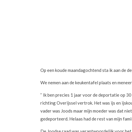
Op een koude maandagochtend sta ik aan de deur
We nemen aan de keukentafel plaats en meneer S
‘’ Ik ben precies 1 jaar voor de deportatie op 
richting Overijssel vertrok. Het was ijs en ijs
vader was Joods maar mijn moeder was dat niet
gedeporteerd. Helaas had de rest van mijn famili
De Joodse raad was verantwoordelijk voor he