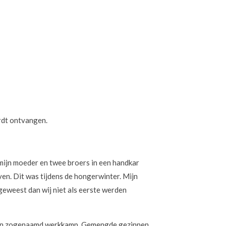
rdt ontvangen.
 mijn moeder en twee broers in een handkar
jven. Dit was tijdens de hongerwinter. Mijn
eweest dan wij niet als eerste werden
 een zogenaamd werkkamp. Gemengde gezinnen