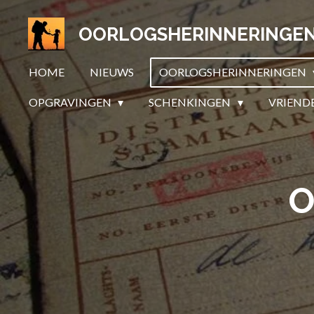
Ga
OORLOGSHERINNERINGE
direct
naar
HOME
NIEUWS
OORLOGSHERINNERINGEN
de
hoofdinhoud
OPGRAVINGEN
SCHENKINGEN
VRIEND
O