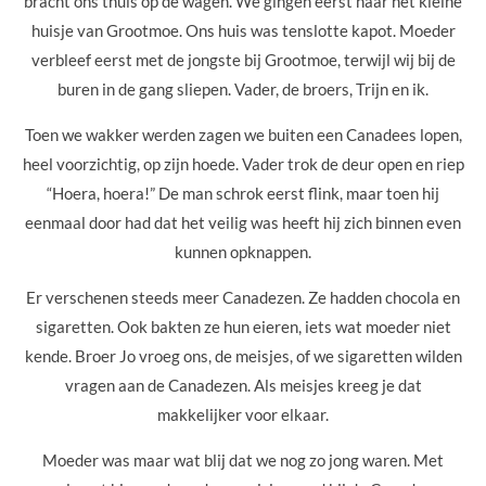
bracht ons thuis op de wagen. We gingen eerst naar het kleine
huisje van Grootmoe. Ons huis was tenslotte kapot. Moeder
verbleef eerst met de jongste bij Grootmoe, terwijl wij bij de
buren in de gang sliepen. Vader, de broers, Trijn en ik.
Toen we wakker werden zagen we buiten een Canadees lopen,
heel voorzichtig, op zijn hoede. Vader trok de deur open en riep
“Hoera, hoera!” De man schrok eerst flink, maar toen hij
eenmaal door had dat het veilig was heeft hij zich binnen even
kunnen opknappen.
Er verschenen steeds meer Canadezen. Ze hadden chocola en
sigaretten. Ook bakten ze hun eieren, iets wat moeder niet
kende. Broer Jo vroeg ons, de meisjes, of we sigaretten wilden
vragen aan de Canadezen. Als meisjes kreeg je dat
makkelijker voor elkaar.
Moeder was maar wat blij dat we nog zo jong waren. Met