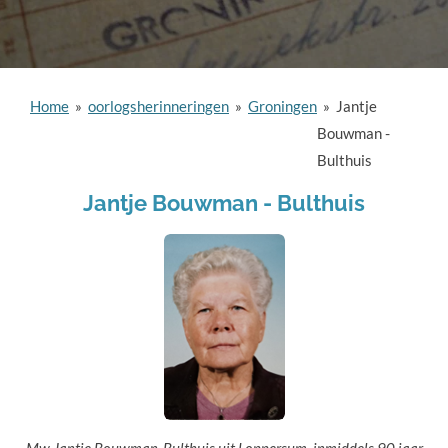
Home
»
oorlogsherinneringen
»
Groningen
»
Jantje
Bouwman -
Bulthuis
Jantje Bouwman - Bulthuis
Mw Jantje Bouwman-Bulthuis uit Loppersum, inmiddels 90 jaar