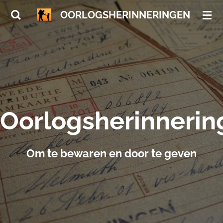
Ga
OORLOGSHERINNERINGEN
direct
naar
de
hoofdinhoud
Oorlogsherinnerin
Om te bewaren en door te geven