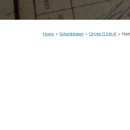
Home
»
Schenkingen
»
Groep G t/m K
»
Hal