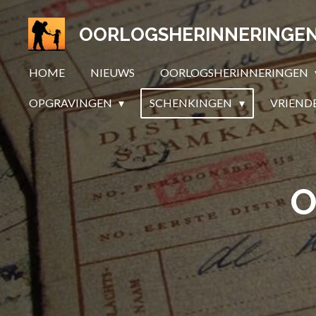
Ga
OORLOGSHERINNERINGE
direct
naar
HOME
NIEUWS
OORLOGSHERINNERINGEN
de
hoofdinhoud
OPGRAVINGEN
SCHENKINGEN
VRIEND
O