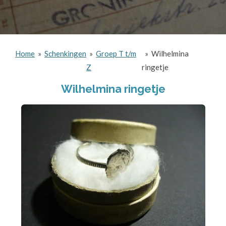
Home
»
Schenkingen
»
Groep T t/m
»
Wilhelmina
Z
ringetje
Wilhelmina ringetje