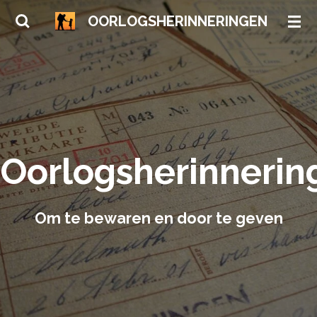
Ga
OORLOGSHERINNERINGEN
direct
naar
de
hoofdinhoud
Oorlogsherinnerin
Om te bewaren en door te geven