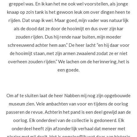
greppel was. En ik kan het me ook wel voorstellen, als jonge
knaap op zo’n tank is het gewoon leuk om over dingen heen te
rijden. Dat snap ik wel. Maar goed, mijn vader was natuurlijk
als de dood dat ze door de hooimijt en dus over zijn kar
zouden rijden. Dus hij rende naar buiten, mijn moeder
schreeuwend achter hem aan.” De heer lacht “en hij daar voor
de hooimijt staan, met zijn armen zwaaiend zodat ze er niet
overheen zouden rijden.” We lachen om de herinnering, het is
een goede.
Om af te sluiten laat de heer Nabben mij nog zijn opgebouwde
museum zien. Vele ambachten van voor en tijdens de oorlog
passeren de revue. Achterin het pand is een deel gewijd aan de
oorlog. Elk onderdeel van de collectie is gedoneerd. Elk
onderdeel heeft zijn afzonderlijk verhaal dat meneer met
plezier met mij deelt. Het is ongelooflijk wat daar aan historie