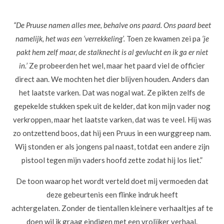
“De Pruuse namen alles mee, behalve ons paard. Ons paard beet
namelijk, het was een ‘verrekkeling’.
Toen ze kwamen zei pa
‘je
pakt hem zelf maar, de stalknecht is al gevlucht en ik ga er niet
in.’
Ze probeerden het wel, maar het paard viel de officier
direct aan. We mochten het dier blijven houden. Anders dan
het laatste varken. Dat was nogal wat. Ze pikten zelfs de
gepekelde stukken spek uit de kelder, dat kon mijn vader nog
verkroppen, maar het laatste varken, dat was te veel. Hij was
zo ontzettend boos, dat hij een Pruus in een wurggreep nam.
Wij stonden er als jongens pal naast, totdat een andere zijn
pistool tegen mijn vaders hoofd zette zodat hij los liet.”
De toon waarop het wordt verteld doet mij vermoeden dat
deze gebeurtenis een flinke indruk heeft
achtergelaten. Zonder de tientallen kleinere verhaaltjes af te
doen wil ik graag eindigen met een vrolijker verhaal.