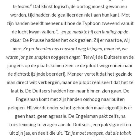
te testen.”
Dat klinkt logisch, de oorlog moest gewonnen
worden, tijd hadden de geallieerden niet aan hun kant. Met
zijn handen beeldt meneer uit hoe de Typhoon zwevend vanuit
de lucht kwam vallen.
“… en zo maakte hij een landing op de
akker.
De Pruuse hadden het ook gezien. Zij er naartoe, wij
mee.
Ze probeerden ons constant weg te jagen, maar hé, we
waren jong en snapten nog geen angst.”
Terwijl de Duitsers en de
jongens op de plaats komen zien ze de piloot wegrennen naar
de dichtstbijzijnde boerderij. Meneer vertelt dat het gezin de
man direct wilt verbergen, maar de piloot realiseert dat het te
laat is. De Duitsers hadden hem naar binnen zien gaan. De
Engelsman komt met zijn handen omhoog naar buiten
gelopen. Hij wordt onder schot gehouden maar eigenlijk is er
geen haat, geen agressie. De Engelsman pakt zelfs, na
toestemming te vragen aan de Duitsers, een pak sigaretten
uit zijn jas, en deelt die uit.
“En je moet snappen, dat die tabak