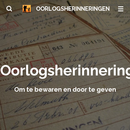
Ga
OORLOGSHERINNERINGEN
direct
naar
de
hoofdinhoud
Oorlogsherinnerin
Om te bewaren en door te geven