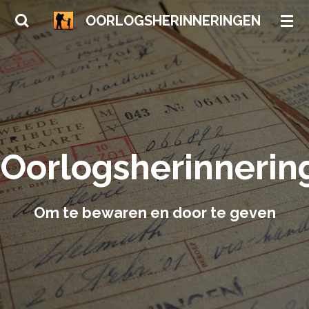
Ga
OORLOGSHERINNERINGEN
direct
naar
de
hoofdinhoud
Oorlogsherinnerin
Om te bewaren en door te geven