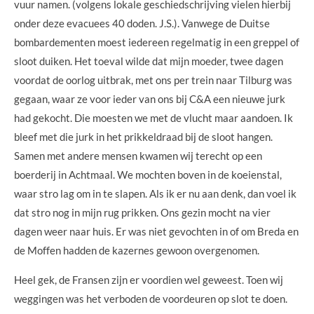
vuur namen. (volgens lokale geschiedschrijving vielen hierbij
onder deze evacuees 40 doden. J.S.). Vanwege de Duitse
bombardementen moest iedereen regelmatig in een greppel of
sloot duiken. Het toeval wilde dat mijn moeder, twee dagen
voordat de oorlog uitbrak, met ons per trein naar Tilburg was
gegaan, waar ze voor ieder van ons bij C&A een nieuwe jurk
had gekocht. Die moesten we met de vlucht maar aandoen. Ik
bleef met die jurk in het prikkeldraad bij de sloot hangen.
Samen met andere mensen kwamen wij terecht op een
boerderij in Achtmaal. We mochten boven in de koeienstal,
waar stro lag om in te slapen. Als ik er nu aan denk, dan voel ik
dat stro nog in mijn rug prikken. Ons gezin mocht na vier
dagen weer naar huis. Er was niet gevochten in of om Breda en
de Moffen hadden de kazernes gewoon overgenomen.
Heel gek, de Fransen zijn er voordien wel geweest. Toen wij
weggingen was het verboden de voordeuren op slot te doen.