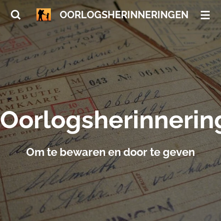
Ga
OORLOGSHERINNERINGEN
direct
naar
de
hoofdinhoud
Oorlogsherinnerin
Om te bewaren en door te geven