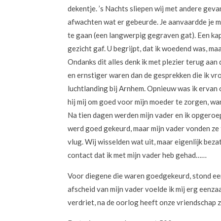
dekentje. ’s Nachts sliepen wij met andere gev
afwachten wat er gebeurde. Je aanvaardde je ma
te gaan (een langwerpig gegraven gat). Een kap
gezicht gaf. U begrijpt, dat ik woedend was, ma
Ondanks dit alles denk ik met plezier terug aan
en ernstiger waren dan de gesprekken die ik vr
luchtlanding bij Arnhem. Opnieuw was ik ervan 
hij mij om goed voor mijn moeder te zorgen, wan
Na tien dagen werden mijn vader en ik opgeroe
werd goed gekeurd, maar mijn vader vonden ze te
vlug. Wij wisselden wat uit, maar eigenlijk bezat
contact dat ik met mijn vader heb gehad……
Voor diegene die waren goedgekeurd, stond een
afscheid van mijn vader voelde ik mij erg eenzaa
verdriet, na de oorlog heeft onze vriendschap 