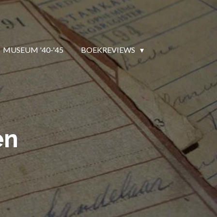
MUSEUM '40-'45
BOEKREVIEWS
en