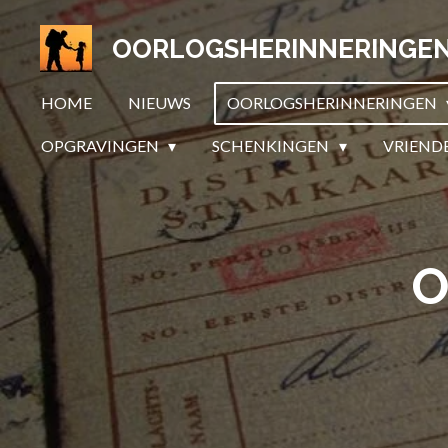
Ga
OORLOGSHERINNERINGE
direct
naar
HOME
NIEUWS
OORLOGSHERINNERINGEN
de
hoofdinhoud
OPGRAVINGEN
SCHENKINGEN
VRIEND
O