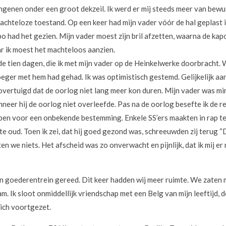
angenen onder een groot dekzeil. Ik werd er mij steeds meer van bewu
chteloze toestand. Op een keer had mijn vader vóór de hal geplast i
o had het gezien. Mijn vader moest zijn bril afzetten, waarna de kap
ar ik moest het machteloos aanzien.
 de tien dagen, die ik met mijn vader op de Heinkelwerke doorbracht. 
oeger met hem had gehad. Ik was optimistisch gestemd. Gelijkelijk aa
overtuigd dat de oorlog niet lang meer kon duren. Mijn vader was m
neer hij de oorlog niet overleefde. Pas na de oorlog besefte ik de re
pen voor een onbekende bestemming. Enkele SS’ers maakten in rap te
 oud. Toen ik zei, dat hij goed gezond was, schreeuwden zij terug “Du
en we niets. Het afscheid was zo onverwacht en pijnlijk, dat ik mij er
 goederentrein gereed. Dit keer hadden wij meer ruimte. We zaten 
m. Ik sloot onmiddellijk vriendschap met een Belg van mijn leeftijd, d
zich voortgezet.