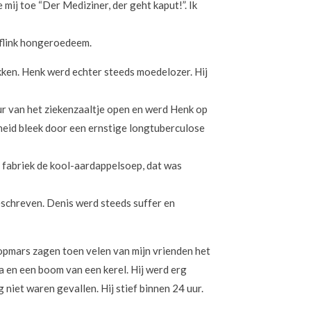
 mij toe “Der Mediziner, der geht kaput!”. Ik
 flink hongeroedeem.
kken. Henk werd echter steeds moedelozer. Hij
r van het ziekenzaaltje open en werd Henk op
osheid bleek door een ernstige longtuberculose
de fabriek de kool-aardappelsoep, dat was
geschreven. Denis werd steeds suffer en
pmars zagen toen velen van mijn vrienden het
a en een boom van een kerel. Hij werd erg
iet waren gevallen. Hij stief binnen 24 uur.