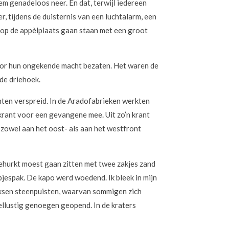
m genadeloos neer. En dat, terwijl iedereen
, tijdens de duisternis van een luchtalarm, een
l op de appèlplaats gaan staan met een groot
voor hun ongekende macht bezaten. Het waren de
de driehoek.
nten verspreid. In de Aradofabrieken werkten
 krant voor een gevangene mee. Uit zo’n krant
zowel aan het oost- als aan het westfront
 gehurkt moest gaan zitten met twee zakjes zand
pjespak. De kapo werd woedend. Ik bleek in mijn
eeksen steenpuisten, waarvan sommigen zich
llustig genoegen geopend. In de kraters