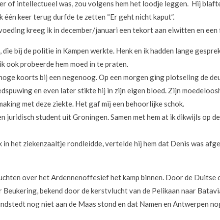
ner of intellectueel was, zou volgens hem het loodje leggen. Hij blafte
 één keer terug durfde te zetten “Er geht nicht kaput”.
 voeding kreeg ik in december/januari een tekort aan eiwitten en een
 die bij de politie in Kampen werkte. Henk en ik hadden lange gespre
 ik ook probeerde hem moed in te praten.
oge koorts bij een negenoog. Op een morgen ging plotseling de deu
edspuwing en even later stikte hij in zijn eigen bloed. Zijn moedelo
making met deze ziekte. Het gaf mij een behoorlijke schok.
en juridisch student uit Groningen. Samen met hem at ik dikwijls op 
 in het ziekenzaaltje rondleidde, vertelde hij hem dat Denis was af
chten over het Ardennenoffesief het kamp binnen. Door de Duitse o
or Beukering, bekend door de kerstvlucht van de Pelikaan naar Batavi
ndstedt nog niet aan de Maas stond en dat Namen en Antwerpen nog n