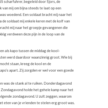
SS scharfuhrer, begeleid door Sjors, de
 van mij om bijna steeds te laat op een
 was woedend. Een soldaat bracht mij naar het
 de soldaat mij enkele keren met de kolf van
 bracht mij naar het groepje gevangenen die
kkig verdween deze pijn in de loop van de
en als kapo tussen de middag de kool-
sten werd daardoor waanzinnig groot. Wie bij
 mocht staan, kreeg de kool en de
apo’s apart. Zij zorgden er wel voor een goede
n was de stank al te ruiken. Donderdagavond
ol. Zondagavond holde het gehele kamp naar het
e volgende zondagavond. U zult zeggen, waarom
et eten van je vrienden te stelen erg groot was.