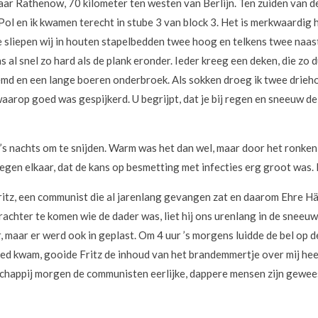
 Rathenow, 70 kilometer ten westen van Berlijn. Ten zuiden van deze
l en ik kwamen terecht in stube 3 van block 3. Het is merkwaardig 
e sliepen wij in houten stapelbedden twee hoog en telkens twee naas
 al snel zo hard als de plank eronder. Ieder kreeg een deken, die zo d
md en een lange boeren onderbroek. Als sokken droeg ik twee drieho
aarop goed was gespijkerd. U begrijpt, dat je bij regen en sneeuw de
s nachts om te snijden. Warm was het dan wel, maar door het ronken
tegen elkaar, dat de kans op besmetting met infecties erg groot was. I
Fritz, een communist die al jarenlang gevangen zat en daarom Ehre H
achter te komen wie de dader was, liet hij ons urenlang in de sneeuw
 maar er werd ook in geplast. Om 4 uur ’s morgens luidde de bel op d
bed kwam, gooide Fritz de inhoud van het brandemmertje over mij heen
chappij morgen de communisten eerlijke, dappere mensen zijn geweest