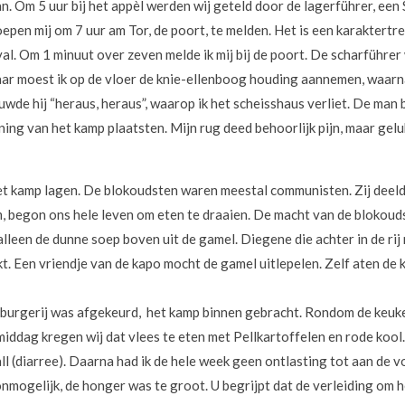
n. Om 5 uur bij het appèl werden wij geteld door de lagerführer, een 
pen mij om 7 uur am Tor, de poort, te melden. Het is een karaktertrek
al. Om 1 minuut over zeven melde ik mij bij de poort. De scharführer
aar moest ik op de vloer de knie-ellenboog houding aannemen, waarna
uwde hij “heraus, heraus”, waarop ik het scheisshaus verliet. De man
ing van het kamp plaatsten. Mijn rug deed behoorlijk pijn, maar gelu
het kamp lagen. De blokoudsten waren meestal communisten. Zij deeld
 begon ons hele leven om eten te draaien. De macht van de blokoud
lleen de dunne soep boven uit de gamel. Diegene die achter in de rij
. Een vriendje van de kapo mocht de gamel uitlepelen. Zelf aten de k
burgerij was afgekeurd, het kamp binnen gebracht. Rondom de keuke
middag kregen wij dat vlees te eten met Pellkartoffelen en rode ko
ll (diarree). Daarna had ik de hele week geen ontlasting tot aan d
onmogelijk, de honger was te groot. U begrijpt dat de verleiding om h