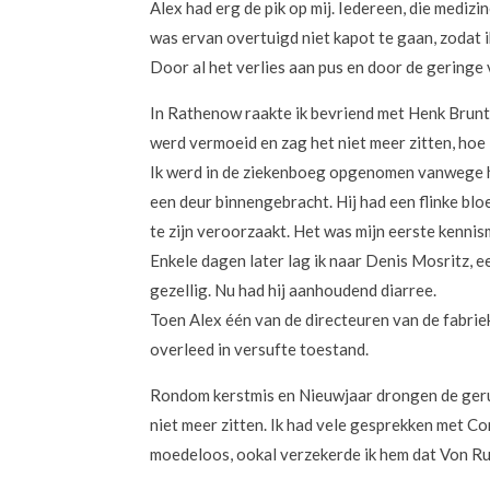
Alex had erg de pik op mij. Iedereen, die medizi
was ervan overtuigd niet kapot te gaan, zodat ik
Door al het verlies aan pus en door de geringe
In Rathenow raakte ik bevriend met Henk Brunt,
werd vermoeid en zag het niet meer zitten, hoe
Ik werd in de ziekenboeg opgenomen vanwege h
een deur binnengebracht. Hij had een flinke blo
te zijn veroorzaakt. Het was mijn eerste kennis
Enkele dagen later lag ik naar Denis Mosritz, e
gezellig. Nu had hij aanhoudend diarree.
Toen Alex één van de directeuren van de fabriek
overleed in versufte toestand.
Rondom kerstmis en Nieuwjaar drongen de geru
niet meer zitten. Ik had vele gesprekken met C
moedeloos, ookal verzekerde ik hem dat Von Ru