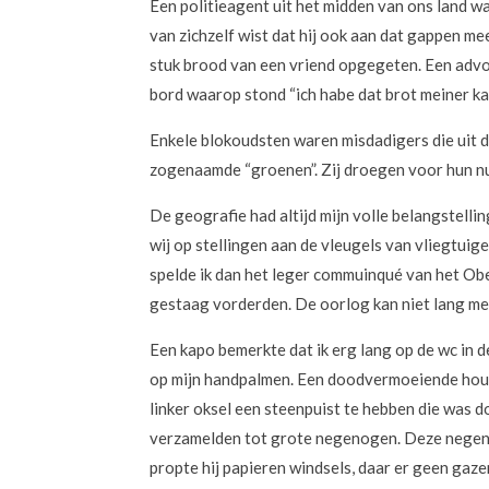
Een politieagent uit het midden van ons land w
van zichzelf wist dat hij ook aan dat gappen me
stuk brood van een vriend opgegeten. Een advoc
bord waarop stond “ich habe dat brot meiner k
Enkele blokoudsten waren misdadigers die uit 
zogenaamde “groenen”. Zij droegen voor hun n
De geografie had altijd mijn volle belangstell
wij op stellingen aan de vleugels van vliegtuig
spelde ik dan het leger commuinqué van het Ob
gestaag vorderden. De oorlog kan niet lang mee
Een kapo bemerkte dat ik erg lang op de wc in d
op mijn handpalmen. Een doodvermoeiende houdin
linker oksel een steenpuist te hebben die was 
verzamelden tot grote negenogen. Deze negeno
propte hij papieren windsels, daar er geen gaze