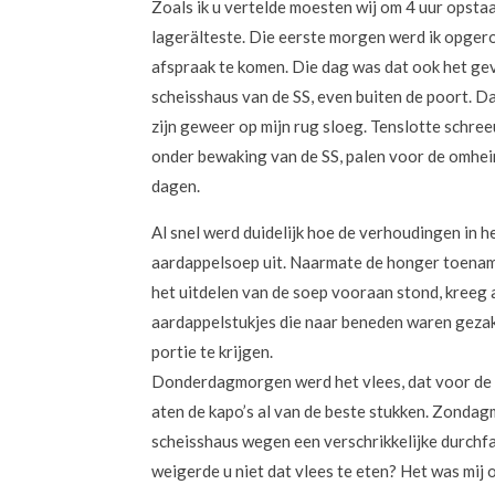
Zoals ik u vertelde moesten wij om 4 uur opstaa
lagerälteste. Die eerste morgen werd ik opgeroe
afspraak te komen. Die dag was dat ook het gev
scheisshaus van de SS, even buiten de poort. D
zijn geweer op mijn rug sloeg. Tenslotte schree
onder bewaking van de SS, palen voor de omhein
dagen.
Al snel werd duidelijk hoe de verhoudingen in 
aardappelsoep uit. Naarmate de honger toenam,
het uitdelen van de soep vooraan stond, kreeg a
aardappelstukjes die naar beneden waren gezakt
portie te krijgen.
Donderdagmorgen werd het vlees, dat voor de 
aten de kapo’s al van de beste stukken. Zondag
scheisshaus wegen een verschrikkelijke durchfa
weigerde u niet dat vlees te eten? Het was mij 