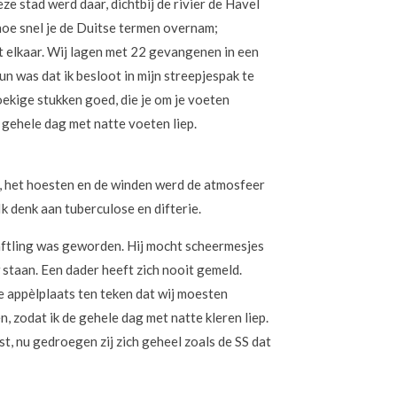
 stad werd daar, dichtbij de rivier de Havel
hoe snel je de Duitse termen overnam;
t elkaar. Wij lagen met 22 gevangenen in een
un was dat ik besloot in mijn streepjespak te
ekige stukken goed, die je om je voeten
 gehele dag met natte voeten liep.
, het hoesten en de winden werd de atmosfeer
k denk aan tuberculose en difterie.
äftling was geworden. Hij mocht scheermesjes
 staan. Een dader heeft zich nooit gemeld.
e appèlplaats ten teken dat wij moesten
, zodat ik de gehele dag met natte kleren liep.
, nu gedroegen zij zich geheel zoals de SS dat