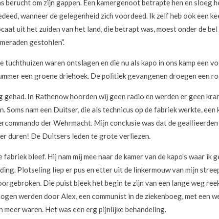
as berucht om zijn gappen. Een kamergenoot betrapte hen en sloeg he
edeed, wanneer de gelegenheid zich voordeed. Ik zelf heb ook een keer
aat uit het zuiden van het land, die betrapt was, moest onder de be
ameraden gestohlen”.
de tuchthuizen waren ontslagen en die nu als kapo in ons kamp een 
ummer een groene driehoek. De politiek gevangenen droegen een ro
ing gehad. In Rathenow hoorden wij geen radio en werden er geen kra
en. Soms nam een Duitser, die als technicus op de fabriek werkte, een
ercommando der Wehrmacht. Mijn conclusie was dat de geallieerden 
r duren! De Duitsers leden te grote verliezen.
e fabriek bleef. Hij nam mij mee naar de kamer van de kapo’s waar ik
g. Plotseling liep er pus en etter uit de linkermouw van mijn stree
doorgebroken. Die puist bleek het begin te zijn van een lange weg r
gen werden door Alex, een communist in de ziekenboeg, met een we
n meer waren. Het was een erg pijnlijke behandeling.