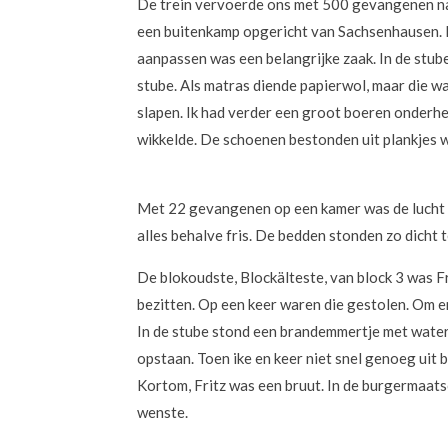
De trein vervoerde ons met 500 gevangenen naar
een buitenkamp opgericht van Sachsenhausen. Po
aanpassen was een belangrijke zaak. In de stub
stube. Als matras diende papierwol, maar die was
slapen. Ik had verder een groot boeren onderhe
wikkelde. De schoenen bestonden uit plankjes w
Met 22 gevangenen op een kamer was de lucht ’
alles behalve fris. De bedden stonden zo dicht 
De blokoudste, Blockälteste, van block 3 was 
bezitten. Op een keer waren die gestolen. Om er
In de stube stond een brandemmertje met water,
opstaan. Toen ike en keer niet snel genoeg uit 
Kortom, Fritz was een bruut. In de burgermaats
wenste.