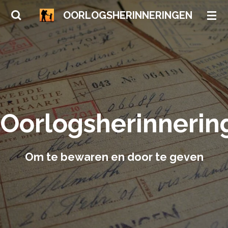
Ga
OORLOGSHERINNERINGEN
direct
naar
de
hoofdinhoud
Oorlogsherinnerin
Om te bewaren en door te geven