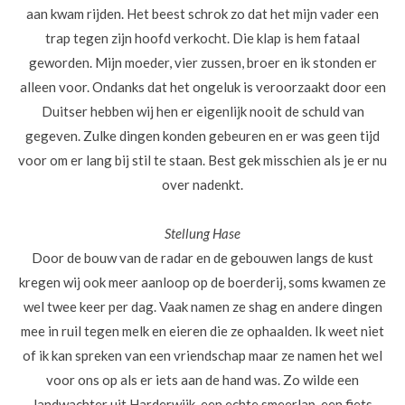
aan kwam rijden. Het beest schrok zo dat het mijn vader een
trap tegen zijn hoofd verkocht. Die klap is hem fataal
geworden. Mijn moeder, vier zussen, broer en ik stonden er
alleen voor. Ondanks dat het ongeluk is veroorzaakt door een
Duitser hebben wij hen er eigenlijk nooit de schuld van
gegeven. Zulke dingen konden gebeuren en er was geen tijd
voor om er lang bij stil te staan. Best gek misschien als je er nu
over nadenkt.
Stellung Hase
Door de bouw van de radar en de gebouwen langs de kust
kregen wij ook meer aanloop op de boerderij, soms kwamen ze
wel twee keer per dag. Vaak namen ze shag en andere dingen
mee in ruil tegen melk en eieren die ze ophaalden. Ik weet niet
of ik kan spreken van een vriendschap maar ze namen het wel
voor ons op als er iets aan de hand was. Zo wilde een
landwachter uit Harderwijk, een echte smeerlap, een fiets