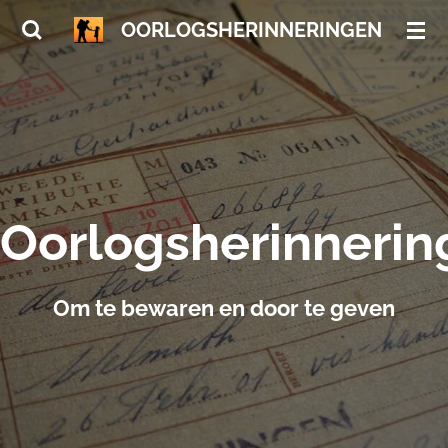
Ga
OORLOGSHERINNERINGEN
direct
naar
de
hoofdinhoud
Oorlogsherinnerin
Om te bewaren en door te geven