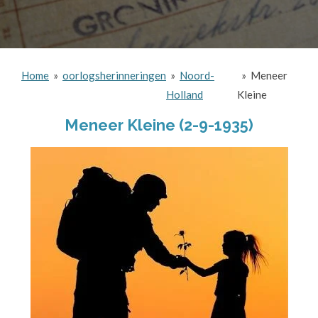
Home
»
oorlogsherinneringen
»
Noord-
»
Meneer
Holland
Kleine
Meneer Kleine (
2-9-1935)