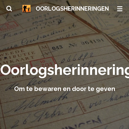
Ga
OORLOGSHERINNERINGEN
direct
naar
de
hoofdinhoud
Oorlogsherinnerin
Om te bewaren en door te geven