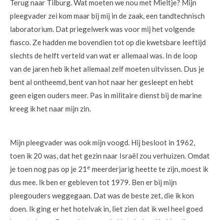
Terug naar Tilburg. Wat moeten we nou met Mieltje? Mijn
pleegvader zei kom maar bij mij in de zaak, een tandtechnisch
laboratorium. Dat priegelwerk was voor mij het volgende
fiasco. Ze hadden me bovendien tot op die kwetsbare leeftijd
slechts de helft verteld van wat er allemaal was. In de loop
van de jaren heb ik het allemaal zelf moeten uitvissen. Dus je
bent al ontheemd, bent van hot naar her gesleept en hebt
geen eigen ouders meer. Pas in militaire dienst bij de marine
kreeg ik het naar mijn zin.
Mijn pleegvader was ook mijn voogd. Hij besloot in 1962,
toen ik 20 was, dat het gezin naar Israël zou verhuizen. Omdat
e
je toen nog pas op je 21
meerderjarig heette te zijn, moest ik
dus mee. Ik ben er gebleven tot 1979. Ben er bij mijn
pleegouders weggegaan. Dat was de beste zet, die ik kon
doen. Ik ging er het hotelvak in, liet zien dat ik wel heel goed