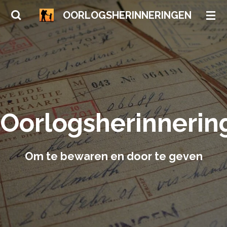
Ga
OORLOGSHERINNERINGEN
direct
naar
de
hoofdinhoud
Oorlogsherinnerin
Om te bewaren en door te geven