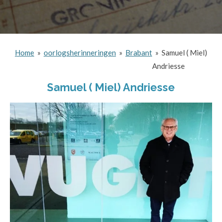
Home
»
oorlogsherinneringen
»
Brabant
»
Samuel ( Miel)
Andriesse
Samuel ( Miel) Andriesse