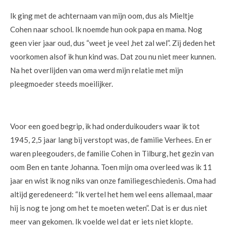
Ik ging met de achternaam van mijn oom, dus als Mieltje
Cohen naar school. Ik noemde hun ook papa en mama. Nog
geen vier jaar oud, dus “weet je veel ,het zal wel”. Zij deden het
voorkomen alsof ik hun kind was. Dat zou nu niet meer kunnen.
Na het overlijden van oma werd mijn relatie met mijn
pleegmoeder steeds moeilijker.
Voor een goed begrip, ik had onderduikouders waar ik tot
1945, 2,5 jaar lang bij verstopt was, de familie Verhees. En er
waren pleegouders, de familie Cohen in Tilburg, het gezin van
oom Ben en tante Johanna. Toen mijn oma overleed was ik 11
jaar en wist ik nog niks van onze familiegeschiedenis. Oma had
altijd geredeneerd: “Ik vertel het hem wel eens allemaal, maar
hij is nog te jong om het te moeten weten”. Dat is er dus niet
meer van gekomen. Ik voelde wel dat er iets niet klopte.