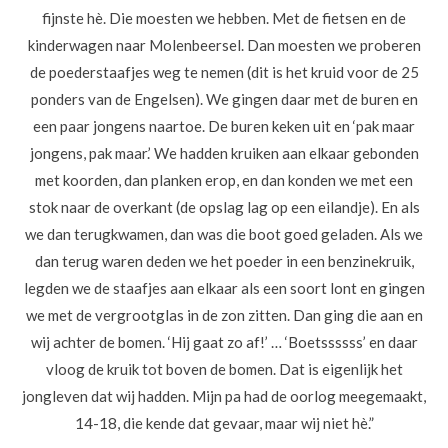
fijnste hè. Die moesten we hebben. Met de fietsen en de
kinderwagen naar Molenbeersel. Dan moesten we proberen
de poederstaafjes weg te nemen (dit is het kruid voor de 25
ponders van de Engelsen). We gingen daar met de buren en
een paar jongens naartoe. De buren keken uit en ‘pak maar
jongens, pak maar.’ We hadden kruiken aan elkaar gebonden
met koorden, dan planken erop, en dan konden we met een
stok naar de overkant (de opslag lag op een eilandje). En als
we dan terugkwamen, dan was die boot goed geladen. Als we
dan terug waren deden we het poeder in een benzinekruik,
legden we de staafjes aan elkaar als een soort lont en gingen
we met de vergrootglas in de zon zitten. Dan ging die aan en
wij achter de bomen. ‘Hij gaat zo af!’ … ‘Boetssssss’ en daar
vloog de kruik tot boven de bomen. Dat is eigenlijk het
jongleven dat wij hadden. Mijn pa had de oorlog meegemaakt,
14-18, die kende dat gevaar, maar wij niet hè.”