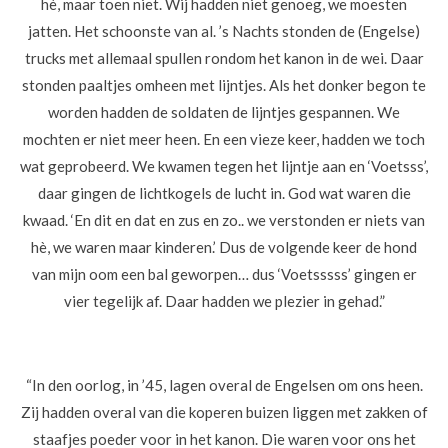
hè, maar toen niet. Wij hadden niet genoeg, we moesten
jatten. Het schoonste van al. ’s Nachts stonden de (Engelse)
trucks met allemaal spullen rondom het kanon in de wei. Daar
stonden paaltjes omheen met lijntjes. Als het donker begon te
worden hadden de soldaten de lijntjes gespannen. We
mochten er niet meer heen. En een vieze keer, hadden we toch
wat geprobeerd. We kwamen tegen het lijntje aan en ‘Voetsss’,
daar gingen de lichtkogels de lucht in. God wat waren die
kwaad. ‘En dit en dat en zus en zo.. we verstonden er niets van
hè, we waren maar kinderen.’ Dus de volgende keer de hond
van mijn oom een bal geworpen… dus ‘Voetsssss’ gingen er
vier tegelijk af. Daar hadden we plezier in gehad.”
“In den oorlog, in ’45, lagen overal de Engelsen om ons heen.
Zij hadden overal van die koperen buizen liggen met zakken of
staafjes poeder voor in het kanon. Die waren voor ons het