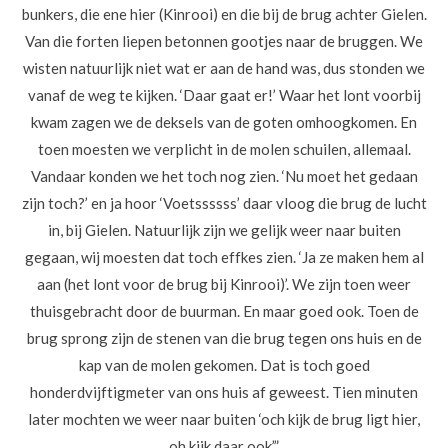
bunkers, die ene hier (Kinrooi) en die bij de brug achter Gielen.
Van die forten liepen betonnen gootjes naar de bruggen. We
wisten natuurlijk niet wat er aan de hand was, dus stonden we
vanaf de weg te kijken. ‘Daar gaat er!’ Waar het lont voorbij
kwam zagen we de deksels van de goten omhoogkomen. En
toen moesten we verplicht in de molen schuilen, allemaal.
Vandaar konden we het toch nog zien. ‘Nu moet het gedaan
zijn toch?’ en ja hoor ‘Voetssssss’ daar vloog die brug de lucht
in, bij Gielen. Natuurlijk zijn we gelijk weer naar buiten
gegaan, wij moesten dat toch effkes zien. ‘Ja ze maken hem al
aan (het lont voor de brug bij Kinrooi)’. We zijn toen weer
thuisgebracht door de buurman. En maar goed ook. Toen de
brug sprong zijn de stenen van die brug tegen ons huis en de
kap van de molen gekomen. Dat is toch goed
honderdvijftigmeter van ons huis af geweest. Tien minuten
later mochten we weer naar buiten ‘och kijk de brug ligt hier,
oh kijk daar ook’.”