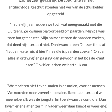
was het zeer gevaarlijk. De zoeklichten en het
antiluchtdoelgeschut stonden niet ver van de schuilkelder
opgesteld.
“In die vijf jaar hebben we toch wat meegemaakt met die
Duitsers. Ze kwamen bijvoorbeeld om paarden. Mijn pa was
toen burgemeester. Mijn pa moest toen de paarden zoeken,
dat deed hij uiteraard niet. Dan kwam er een Duitser thuis af
‘Ist dein vater nicht hier?’ ‘nee die is paarden zoeken’. ‘Oh dan
alles in ordnung’ en pa ging dan gewoon in het bos de krant
lezen.”
Ook hier lachen we hartelijk om.
“We mochten niet teveel malen in de molen, voor de mensen.
We mochten maar zoveel kilo malen. Ik moest uiteraard wel
meehelpen, ik was de jongste. En toen kwam de controle. Dan
kwam er ene af en zei mijn vader weer ‘daar kumpt er weer ene’.