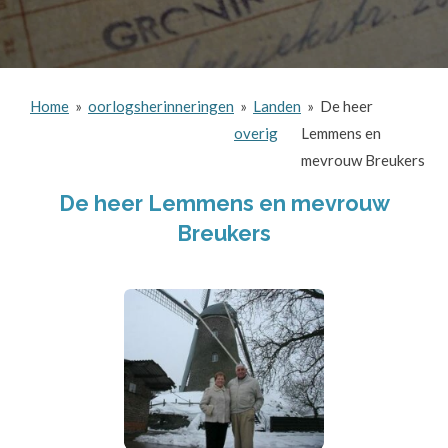
Home
»
oorlogsherinneringen
»
Landen
»
De heer
overig
Lemmens en
mevrouw Breukers
De heer Lemmens en mevrouw
Breukers