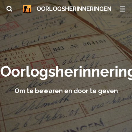
Ga
OORLOGSHERINNERINGEN
direct
naar
de
hoofdinhoud
Oorlogsherinnerin
Om te bewaren en door te geven