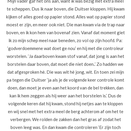
Mijn vader gaf het ons aan, want ik was bezig met extra meel
te scheppen. Dus ik naar boven, die Duitser kloppen. Hij kwam
kijken of alles goed op papier stond. Alles wat op papier stond
moest er zijn, en meer ook niet. Die man kwam via de trap naar
boven, en ik kon hem van bovenaf zien. Vanaf dat moment giet
ik zo mijn schep meel naar beneden, zo vol op zijn hoofd. Pa:
‘godverdoemmene wat doet ge nou’ en hij met die controleur
worstelen. ‘Ja daarboven kwam stof vanaf, dat jong is aan het
borstelen daar boven, dat moet die niet doen..’ Zo hadden we
dat afgesproken hè. Die was wit hè jong, wit. En toen zei mijn
pa tegen die Duitser ‘ja als je de volgende keer controle komt
doen, dan moet je even aan het koord van de bel trekken, dan
kan ik hem zeggen als hij weer aan het borstelen is.’ Dus de
volgende keren dat hij kwam, stond hij netjes aan te kloppen
en wij snel met het extra meel de berg achterom af om het te
verbergen. We rolden de zakken dan het gras af zodat het
boven leeg was. En dan kwam die controleren ‘Er zijn toch