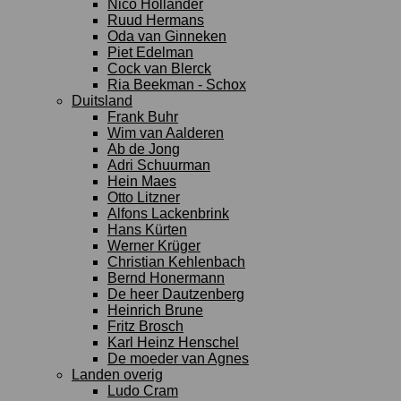
Nico Hollander
Ruud Hermans
Oda van Ginneken
Piet Edelman
Cock van Blerck
Ria Beekman - Schox
Duitsland
Frank Buhr
Wim van Aalderen
Ab de Jong
Adri Schuurman
Hein Maes
Otto Litzner
Alfons Lackenbrink
Hans Kürten
Werner Krüger
Christian Kehlenbach
Bernd Honermann
De heer Dautzenberg
Heinrich Brune
Fritz Brosch
Karl Heinz Henschel
De moeder van Agnes
Landen overig
Ludo Cram