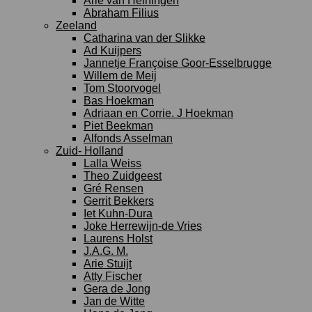
Arie van Heiningen
Abraham Filius
Zeeland
Catharina van der Slikke
Ad Kuijpers
Jannetje Françoise Goor-Esselbrugge
Willem de Meij
Tom Stoorvogel
Bas Hoekman
Adriaan en Corrie. J Hoekman
Piet Beekman
Alfonds Asselman
Zuid- Holland
Lalla Weiss
Theo Zuidgeest
Gré Rensen
Gerrit Bekkers
Iet Kuhn-Dura
Joke Herrewijn-de Vries
Laurens Holst
J.A.G. M.
Arie Stuijt
Atty Fischer
Gera de Jong
Jan de Witte