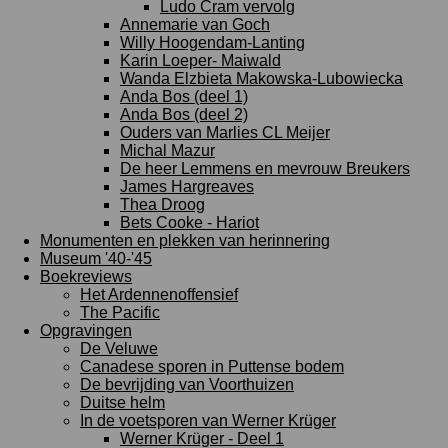
Ludo Cram vervolg
Annemarie van Goch
Willy Hoogendam-Lanting
Karin Loeper- Maiwald
Wanda Elzbieta Makowska-Lubowiecka
Anda Bos (deel 1)
Anda Bos (deel 2)
Ouders van Marlies CL Meijer
Michal Mazur
De heer Lemmens en mevrouw Breukers
James Hargreaves
Thea Droog
Bets Cooke - Hariot
Monumenten en plekken van herinnering
Museum '40-'45
Boekreviews
Het Ardennenoffensief
The Pacific
Opgravingen
De Veluwe
Canadese sporen in Puttense bodem
De bevrijding van Voorthuizen
Duitse helm
In de voetsporen van Werner Krüger
Werner Krüger - Deel 1