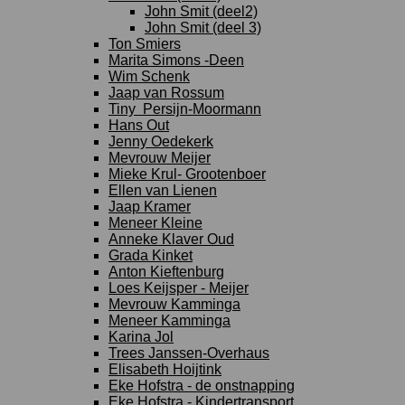
John Smit (deel2)
John Smit (deel 3)
Ton Smiers
Marita Simons -Deen
Wim Schenk
Jaap van Rossum
Tiny Persijn-Moormann
Hans Out
Jenny Oedekerk
Mevrouw Meijer
Mieke Krul- Grootenboer
Ellen van Lienen
Jaap Kramer
Meneer Kleine
Anneke Klaver Oud
Grada Kinket
Anton Kieftenburg
Loes Keijsper - Meijer
Mevrouw Kamminga
Meneer Kamminga
Karina Jol
Trees Janssen-Overhaus
Elisabeth Hoijtink
Eke Hofstra - de onstnapping
Eke Hofstra - Kindertransport