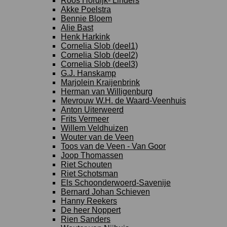
Roos Hordijk- Linders
Akke Poelstra
Bennie Bloem
Alie Bast
Henk Harkink
Cornelia Slob (deel1)
Cornelia Slob (deel2)
Cornelia Slob (deel3)
G.J. Hanskamp
Marjolein Kraijenbrink
Herman van Willigenburg
Mevrouw W.H. de Waard-Veenhuis
Anton Uiterweerd
Frits Vermeer
Willem Veldhuizen
Wouter van de Veen
Toos van de Veen - Van Goor
Joop Thomassen
Riet Schouten
Riet Schotsman
Els Schoonderwoerd-Savenije
Bernard Johan Schieven
Hanny Reekers
De heer Noppert
Rien Sanders