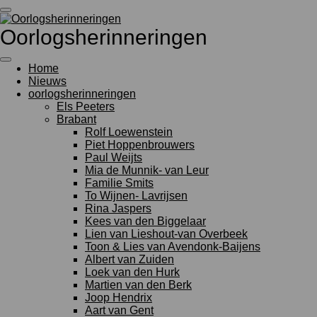
Ga
direct
Oorlogsherinneringen
naar
de
hoofdinhoud
Home
Nieuws
oorlogsherinneringen
Els Peeters
Brabant
Rolf Loewenstein
Piet Hoppenbrouwers
Paul Weijts
Mia de Munnik- van Leur
Familie Smits
To Wijnen- Lavrijsen
Rina Jaspers
Kees van den Biggelaar
Lien van Lieshout-van Overbeek
Toon & Lies van Avendonk-Baijens
Albert van Zuiden
Loek van den Hurk
Martien van den Berk
Joop Hendrix
Aart van Gent