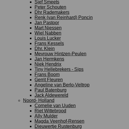
Sjef Smeets
Peter Schouten
Dhr Rademakers
Renk (van Reinhard) Poncin
Jan Pastoor
Mart Niessen
Wiel Nabben
Louis Lucker
Frans Kessels
Dhr. Klein
Mevrouw Hintzen-Peulen
Jan Hermkens
Niek Hendrix
Tiny Hellebrekers - Sips
Frans Boom
Gerrit Fleuren
Angeline van Berlo-Veltrop
Paul Batenburg
Jack Aldewereld
Noord- Holland
Cornelie van Uuden
Riet Wittebrood
Ally Mulder
Magda Veenhof-Rensen
Dieuwertje Rustenburg