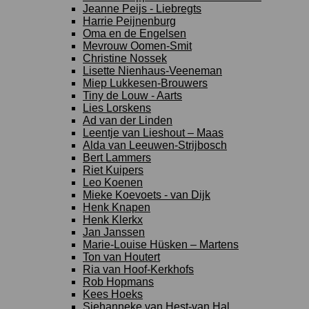
Jeanne Peijs - Liebregts
Harrie Peijnenburg
Oma en de Engelsen
Mevrouw Oomen-Smit
Christine Nossek
Lisette Nienhaus-Veeneman
Miep Lukkesen-Brouwers
Tiny de Louw - Aarts
Lies Lorskens
Ad van der Linden
Leentje van Lieshout – Maas
Alda van Leeuwen-Strijbosch
Bert Lammers
Riet Kuipers
Leo Koenen
Mieke Koevoets - van Dijk
Henk Knapen
Henk Klerkx
Jan Janssen
Marie-Louise Hüsken – Martens
Ton van Houtert
Ria van Hoof-Kerkhofs
Rob Hopmans
Kees Hoeks
Sjehanneke van Hest-van Hal