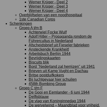
Werner Krüger - Deel 2
Werner Krüger - Deel 3
Werner Krüger - Deel 4
Overblijfselen van een noodhospitaal
1ste Canadian Corps
Schenkingen
Groep A t/m B
Achterwiel Focke Wulf
Adolf Hitler – Propaganda rondom de
Führercultus in Nederland
Afscheidsbrief uit Fieseler fabrieken
Ansteckende Krankheit!
Arbeitsbuch Berlijn 1944
Bevrijdingskaarten
Biscuits blik
Bord "Nederland zal herrijzen" uit 1941
Brieven uit Kamp Vught en Dachau
Britse postduifkokers
Bij luchtgevaar hier schuilen
458th Bombing Group
Groep C t/m F
De Gooi en Eemlander - 6 juni 1944
Delftsblauw
De vlag van Koninginnedag 1944
De wervelwind – Maandblad voor vrijheid,