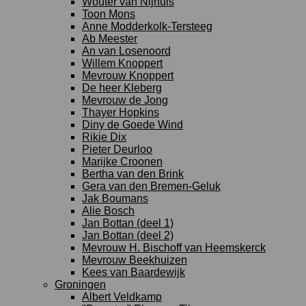
Wouter van Nijhuis
Toon Mons
Anne Modderkolk-Tersteeg
Ab Meester
An van Losenoord
Willem Knoppert
Mevrouw Knoppert
De heer Kleberg
Mevrouw de Jong
Thayer Hopkins
Diny de Goede Wind
Rikie Dix
Pieter Deurloo
Marijke Croonen
Bertha van den Brink
Gera van den Bremen-Geluk
Jak Boumans
Alie Bosch
Jan Bottan (deel 1)
Jan Bottan (deel 2)
Mevrouw H. Bischoff van Heemskerck
Mevrouw Beekhuizen
Kees van Baardewijk
Groningen
Albert Veldkamp