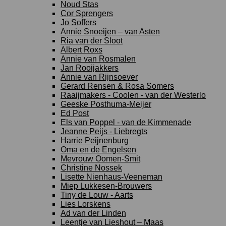
Noud Stas
Cor Sprengers
Jo Soffers
Annie Snoeijen – van Asten
Ria van der Sloot
Albert Roxs
Annie van Rosmalen
Jan Rooijakkers
Annie van Rijnsoever
Gerard Rensen & Rosa Somers
Raaijmakers - Coolen - van der Westerlo
Geeske Posthuma-Meijer
Ed Post
Els van Poppel - van de Kimmenade
Jeanne Peijs - Liebregts
Harrie Peijnenburg
Oma en de Engelsen
Mevrouw Oomen-Smit
Christine Nossek
Lisette Nienhaus-Veeneman
Miep Lukkesen-Brouwers
Tiny de Louw - Aarts
Lies Lorskens
Ad van der Linden
Leentje van Lieshout – Maas