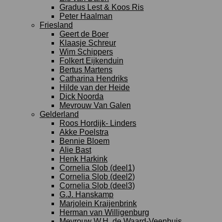
Gradus Lest & Koos Ris
Peter Haalman
Friesland
Geert de Boer
Klaasje Schreur
Wim Schippers
Folkert Eijkenduin
Bertus Martens
Catharina Hendriks
Hilde van der Heide
Dick Noorda
Mevrouw Van Galen
Gelderland
Roos Hordijk- Linders
Akke Poelstra
Bennie Bloem
Alie Bast
Henk Harkink
Cornelia Slob (deel1)
Cornelia Slob (deel2)
Cornelia Slob (deel3)
G.J. Hanskamp
Marjolein Kraijenbrink
Herman van Willigenburg
Mevrouw W.H. de Waard-Veenhuis