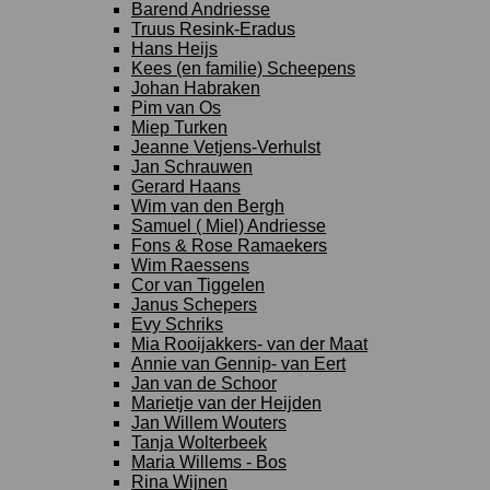
Barend Andriesse
Truus Resink-Eradus
Hans Heijs
Kees (en familie) Scheepens
Johan Habraken
Pim van Os
Miep Turken
Jeanne Vetjens-Verhulst
Jan Schrauwen
Gerard Haans
Wim van den Bergh
Samuel ( Miel) Andriesse
Fons & Rose Ramaekers
Wim Raessens
Cor van Tiggelen
Janus Schepers
Evy Schriks
Mia Rooijakkers- van der Maat
Annie van Gennip- van Eert
Jan van de Schoor
Marietje van der Heijden
Jan Willem Wouters
Tanja Wolterbeek
Maria Willems - Bos
Rina Wijnen