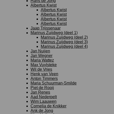
Hans de Jong
Albertus Kwist
Albertus Kwist
Albertus Kwist
Albertus Kwist
Albertus Kwist
Jaap Trijssenaar
Marinus Zuijdweg (deel 1)
Marinus Zuijdweg (deel 2)
Marinus Zuijdweg (deel 3)
Marinus Zuijdweg (deel 4)
Jan Nuijen
Jan Wegner
Maria Wattez
Max Vuylsteke
Wil de Vries
Henk van Veen
Anton Timmers
Maria Schuurman-Smilde
Piet de Rooij
Jan Renes
Aad Nederpelt
Wim Laauwen
Cornelia de Knikker
Ank de Jong