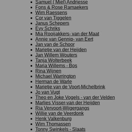
Samuel ( Miel) Andriesse
Fons & Rose Ramaekers
Wim Raessens
Cor van Tiggelen
Janus Schepers
Evy Schriks
Mia Rooijakkers- van der Maat
Annie van Gennip- van Eert
Jan van de Schoor
Marietje van der Heijden
Jan Willem Wouters
Tanja Wolterbeek
Maria Willems - Bos
Rina Wijnen
Michael Warrington
Herman de Warle
Marietje van de Voort-Michelbrink
Jo van Vugt
Theo en Joke Vogels - van der Velden
Marlies Visser-van der Heijden
Ria Vervoort-Wijgergangs
Willie van de Veerdonk
Henk Valkenburg
Wim Thomassen
Tonny Swinkels - Slaats