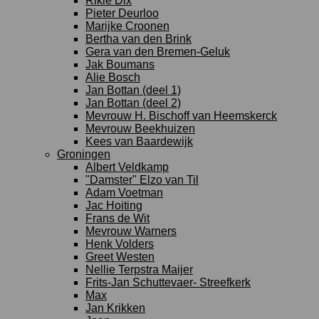
Rikie Dix
Pieter Deurloo
Marijke Croonen
Bertha van den Brink
Gera van den Bremen-Geluk
Jak Boumans
Alie Bosch
Jan Bottan (deel 1)
Jan Bottan (deel 2)
Mevrouw H. Bischoff van Heemskerck
Mevrouw Beekhuizen
Kees van Baardewijk
Groningen
Albert Veldkamp
"Damster" Elzo van Til
Adam Voetman
Jac Hoiting
Frans de Wit
Mevrouw Warners
Henk Volders
Greet Westen
Nellie Terpstra Maijer
Frits-Jan Schuttevaer- Streefkerk
Max
Jan Krikken