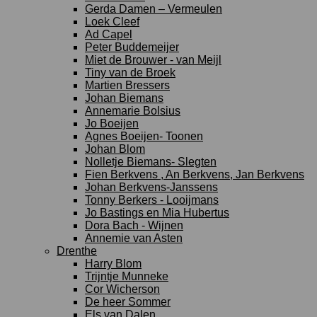
Gerda Damen – Vermeulen
Loek Cleef
Ad Capel
Peter Buddemeijer
Miet de Brouwer - van Meijl
Tiny van de Broek
Martien Bressers
Johan Biemans
Annemarie Bolsius
Jo Boeijen
Agnes Boeijen- Toonen
Johan Blom
Nolletje Biemans- Slegten
Fien Berkvens , An Berkvens, Jan Berkvens
Johan Berkvens-Janssens
Tonny Berkers - Looijmans
Jo Bastings en Mia Hubertus
Dora Bach - Wijnen
Annemie van Asten
Drenthe
Harry Blom
Trijntje Munneke
Cor Wicherson
De heer Sommer
Els van Dalen