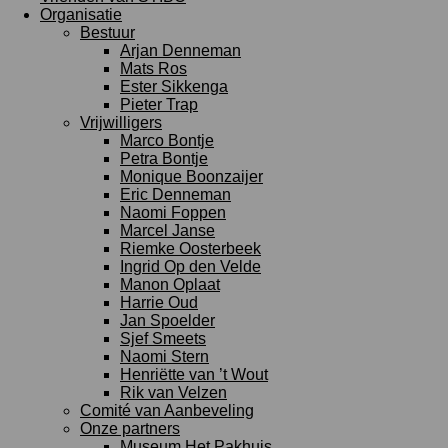
Organisatie
Bestuur
Arjan Denneman
Mats Ros
Ester Sikkenga
Pieter Trap
Vrijwilligers
Marco Bontje
Petra Bontje
Monique Boonzaijer
Eric Denneman
Naomi Foppen
Marcel Janse
Riemke Oosterbeek
Ingrid Op den Velde
Manon Oplaat
Harrie Oud
Jan Spoelder
Sjef Smeets
Naomi Stern
Henriëtte van ’t Wout
Rik van Velzen
Comité van Aanbeveling
Onze partners
Museum Het Pakhuis