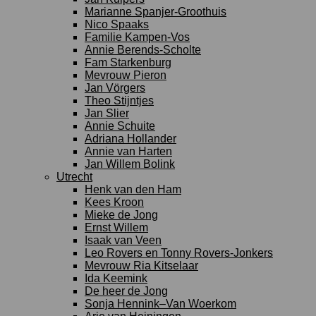
Marianne Spanjer-Groothuis
Nico Spaaks
Familie Kampen-Vos
Annie Berends-Scholte
Fam Starkenburg
Mevrouw Pieron
Jan Vörgers
Theo Stijntjes
Jan Slier
Annie Schuite
Adriana Hollander
Annie van Harten
Jan Willem Bolink
Utrecht
Henk van den Ham
Kees Kroon
Mieke de Jong
Ernst Willem
Isaak van Veen
Leo Rovers en Tonny Rovers-Jonkers
Mevrouw Ria Kitselaar
Ida Keemink
De heer de Jong
Sonja Hennink–Van Woerkom