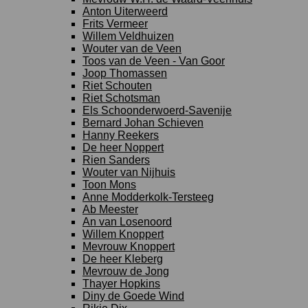
Anton Uiterweerd
Frits Vermeer
Willem Veldhuizen
Wouter van de Veen
Toos van de Veen - Van Goor
Joop Thomassen
Riet Schouten
Riet Schotsman
Els Schoonderwoerd-Savenije
Bernard Johan Schieven
Hanny Reekers
De heer Noppert
Rien Sanders
Wouter van Nijhuis
Toon Mons
Anne Modderkolk-Tersteeg
Ab Meester
An van Losenoord
Willem Knoppert
Mevrouw Knoppert
De heer Kleberg
Mevrouw de Jong
Thayer Hopkins
Diny de Goede Wind