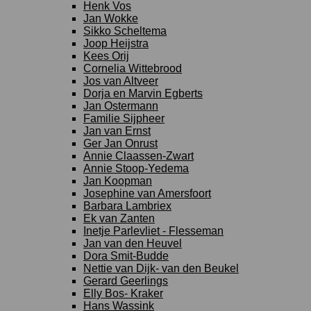
Henk Vos
Jan Wokke
Sikko Scheltema
Joop Heijstra
Kees Orij
Cornelia Wittebrood
Jos van Altveer
Dorja en Marvin Egberts
Jan Ostermann
Familie Sijpheer
Jan van Ernst
Ger Jan Onrust
Annie Claassen-Zwart
Annie Stoop-Yedema
Jan Koopman
Josephine van Amersfoort
Barbara Lambriex
Ek van Zanten
Inetje Parlevliet - Flesseman
Jan van den Heuvel
Dora Smit-Budde
Nettie van Dijk- van den Beukel
Gerard Geerlings
Elly Bos- Kraker
Hans Wassink