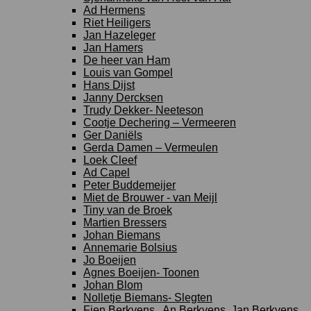
Ad Hermens
Riet Heiligers
Jan Hazeleger
Jan Hamers
De heer van Ham
Louis van Gompel
Hans Dijst
Janny Dercksen
Trudy Dekker- Neeteson
Cootje Dechering – Vermeeren
Ger Daniëls
Gerda Damen – Vermeulen
Loek Cleef
Ad Capel
Peter Buddemeijer
Miet de Brouwer - van Meijl
Tiny van de Broek
Martien Bressers
Johan Biemans
Annemarie Bolsius
Jo Boeijen
Agnes Boeijen- Toonen
Johan Blom
Nolletje Biemans- Slegten
Fien Berkvens , An Berkvens, Jan Berkvens