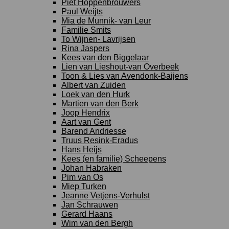
Piet Hoppenbrouwers
Paul Weijts
Mia de Munnik- van Leur
Familie Smits
To Wijnen- Lavrijsen
Rina Jaspers
Kees van den Biggelaar
Lien van Lieshout-van Overbeek
Toon & Lies van Avendonk-Baijens
Albert van Zuiden
Loek van den Hurk
Martien van den Berk
Joop Hendrix
Aart van Gent
Barend Andriesse
Truus Resink-Eradus
Hans Heijs
Kees (en familie) Scheepens
Johan Habraken
Pim van Os
Miep Turken
Jeanne Vetjens-Verhulst
Jan Schrauwen
Gerard Haans
Wim van den Bergh