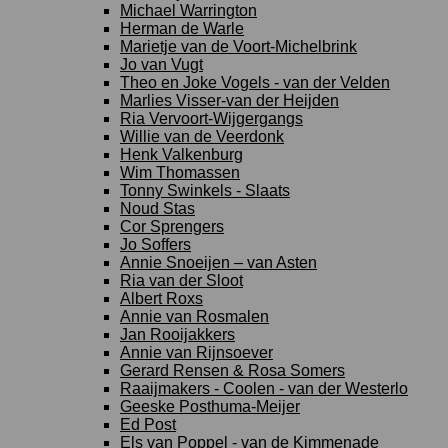
Michael Warrington
Herman de Warle
Marietje van de Voort-Michelbrink
Jo van Vugt
Theo en Joke Vogels - van der Velden
Marlies Visser-van der Heijden
Ria Vervoort-Wijgergangs
Willie van de Veerdonk
Henk Valkenburg
Wim Thomassen
Tonny Swinkels - Slaats
Noud Stas
Cor Sprengers
Jo Soffers
Annie Snoeijen – van Asten
Ria van der Sloot
Albert Roxs
Annie van Rosmalen
Jan Rooijakkers
Annie van Rijnsoever
Gerard Rensen & Rosa Somers
Raaijmakers - Coolen - van der Westerlo
Geeske Posthuma-Meijer
Ed Post
Els van Poppel - van de Kimmenade