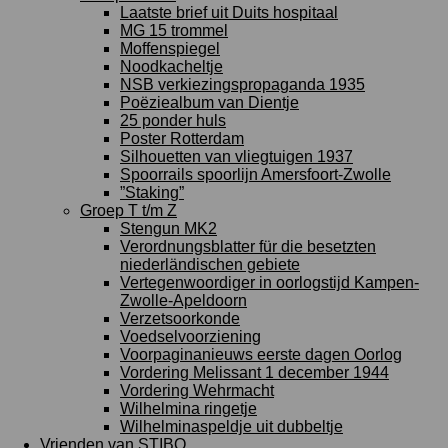
Laatste brief uit Duits hospitaal
MG 15 trommel
Moffenspiegel
Noodkacheltje
NSB verkiezingspropaganda 1935
Poëziealbum van Dientje
25 ponder huls
Poster Rotterdam
Silhouetten van vliegtuigen 1937
Spoorrails spoorlijn Amersfoort-Zwolle
”Staking”
Groep T t/m Z
Stengun MK2
Verordnungsblatter für die besetzten
niederländischen gebiete
Vertegenwoordiger in oorlogstijd Kampen-
Zwolle-Apeldoorn
Verzetsoorkonde
Voedselvoorziening
Voorpaginanieuws eerste dagen Oorlog
Vordering Melissant 1 december 1944
Vordering Wehrmacht
Wilhelmina ringetje
Wilhelminaspeldje uit dubbeltje
Vrienden van STIBO