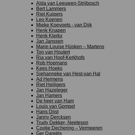
Alda van Leeuwen-Strijbosch
Bert Lammers
Riet Kuipers
Leo Koenen
Mieke Koevoets - van Dijk
Henk Knapen
Henk Klerkx
Jan Janssen
Marie-Louise Hüsken – Martens
Ton van Houtert
Ria van Hoof-Kerkhofs
Rob Hopmans
Kees Hoeks
Sjehanneke van Hest-van Hal
Ad Hermens
Riet Heiligers
Jan Hazeleger
Jan Hamers
De heer van Ham
Louis van Gompel
Hans Dijst
Janny Dercksen
Trudy Dekker- Neeteson
Cootje Dechering – Vermeeren
Ger Daniëls