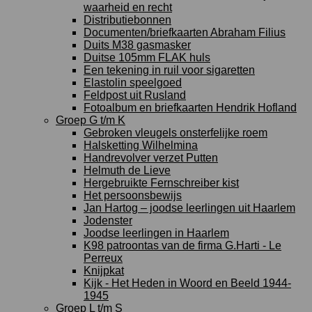
waarheid en recht
Distributiebonnen
Documenten/briefkaarten Abraham Filius
Duits M38 gasmasker
Duitse 105mm FLAK huls
Een tekening in ruil voor sigaretten
Elastolin speelgoed
Feldpost uit Rusland
Fotoalbum en briefkaarten Hendrik Hofland
Groep G t/m K
Gebroken vleugels onsterfelijke roem
Halsketting Wilhelmina
Handrevolver verzet Putten
Helmuth de Lieve
Hergebruikte Fernschreiber kist
Het persoonsbewijs
Jan Hartog – joodse leerlingen uit Haarlem
Jodenster
Joodse leerlingen in Haarlem
K98 patroontas van de firma G.Harti - Le
Perreux
Knijpkat
Kijk - Het Heden in Woord en Beeld 1944-
1945
Groep L t/m S