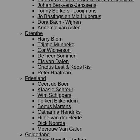
Johan Berkvens-Janssens
Tonny Berkers - Looijmans
Jo Bastings en Mia Hubertus
Dora Bach - Wijnen
Annemie van Asten
Drenthe
Harry Blom
Trijntje Munneke
Cor Wicherson
De heer Sommer
Els van Dalen
Gradus Lest & Koos Ris
Peter Haalman
Friesland
Geert de Boer
Klaasje Schreur
Wim Schippers
Folkert Eijkenduin
Bertus Martens
Catharina Hendriks
Hilde van der Heide
Dick Noorda
Mevrouw Van Galen
Gelderland