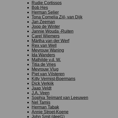
Rudie Cortissos
Bob Hes
Herman Selier
Tona Cornelia Zijl- van Dijk
Jan Zeeman
Joop de Winter
Jannie Wouda -Ruiten
Carel Wiemers
Märtha van der Werf
Rex van Well
Mevrouw Waning
Ida Wanders
Mathilde v.d. W.
Titia de Vries
Mevrouw Vlug
Piet van Vilsteren
Kitty Vermist-Boermans
Dick Verkijk
Jaap Veldt
J.A. Veen
Sophia Teijmant van Leeuwen
Nel Tamis
Herman Tabak
Annie Stroet-Koene
John Smit (deel1)