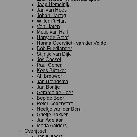
Jaap Hemelrijk
Jan van Hees
Johan Hartog
Willem ’t Hart
Van Haren
Metie van Hall
Harry de Graaf
Hanna Geervliet - van der Velde
Bob Friedlander
Stijntje van Dijk
Jos Coesel
Paul Cohen
Kees Büthker
Ali Brouwer
Jan Brandsma
Jan Bontje
Gerarda de Boer
Bep de Boer
Peter Bodenstaff
Neeltje van der Ben
Grietje Bakker
Jan Adelaar
Maria Aalders
Overijssel
Jan Kuipers