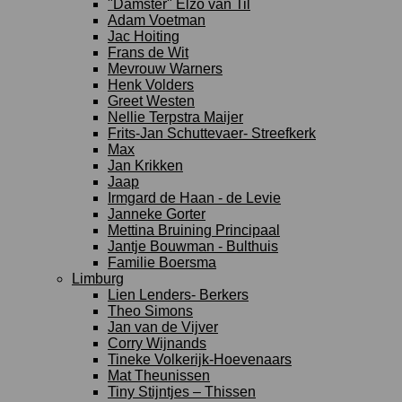
"Damster" Elzo van Til
Adam Voetman
Jac Hoiting
Frans de Wit
Mevrouw Warners
Henk Volders
Greet Westen
Nellie Terpstra Maijer
Frits-Jan Schuttevaer- Streefkerk
Max
Jan Krikken
Jaap
Irmgard de Haan - de Levie
Janneke Gorter
Mettina Bruining Principaal
Jantje Bouwman - Bulthuis
Familie Boersma
Limburg
Lien Lenders- Berkers
Theo Simons
Jan van de Vijver
Corry Wijnands
Tineke Volkerijk-Hoevenaars
Mat Theunissen
Tiny Stijntjes – Thissen