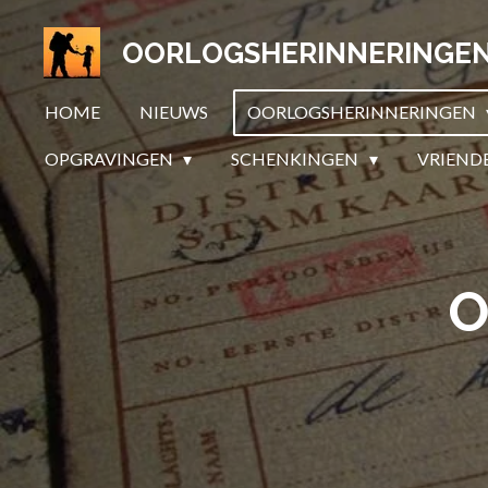
Ga
OORLOGSHERINNERINGE
direct
naar
HOME
NIEUWS
OORLOGSHERINNERINGEN
de
hoofdinhoud
OPGRAVINGEN
SCHENKINGEN
VRIEND
O