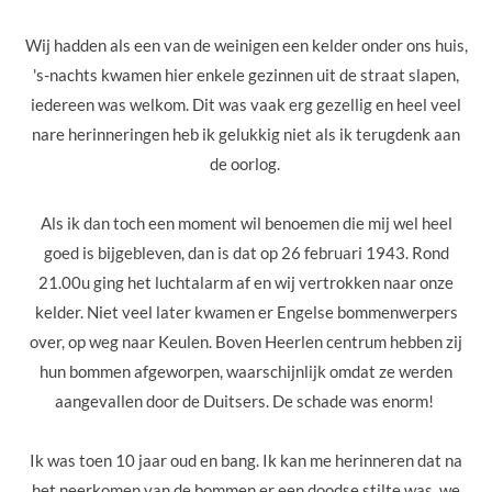
Wij hadden als een van de weinigen een kelder onder ons huis,
's-nachts kwamen hier enkele gezinnen uit de straat slapen,
iedereen was welkom.
Dit was vaak erg gezellig en heel veel
nare herinneringen heb ik gelukkig niet als ik terugdenk aan
de oorlog.
Als ik dan toch een moment wil benoemen die mij wel heel
goed is bijgebleven, dan is dat op 26 februari 1943. Rond
21.00u ging het luchtalarm af en wij vertrokken naar onze
kelder. Niet veel later kwamen er Engelse bommenwerpers
over, op weg naar Keulen. Boven Heerlen centrum hebben zij
hun bommen afgeworpen, waarschijnlijk omdat ze werden
aangevallen door de Duitsers. De schade was enorm!
Ik was toen 10 jaar oud en bang. Ik kan me herinneren dat na
het neerkomen van de bommen er een doodse stilte was, we