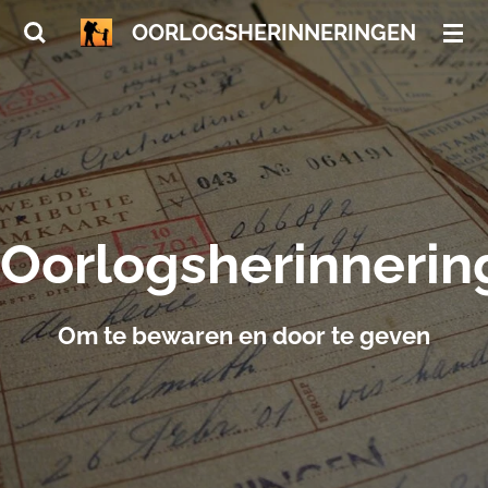
Ga
OORLOGSHERINNERINGEN
direct
naar
de
hoofdinhoud
Oorlogsherinnerin
Om te bewaren en door te geven