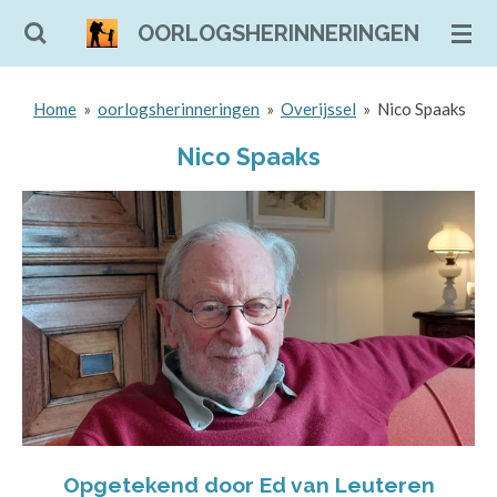
Ga
OORLOGSHERINNERINGEN
direct
naar
Home
»
oorlogsherinneringen
»
Overijssel
»
Nico Spaaks
de
hoofdinhoud
Nico Spaaks
Opgetekend door Ed van Leuteren