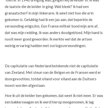
Toen er in 1940 dreiging was, gingen wij de kelder in. Ik was
de laatste die de kelder in ging. Wat bleek? Ik had een
granaatscherf in mijn linkerarm. Ik weet niet hoe die erin
gekomen is. Gelukkig had ik een jas aan, dat beperkte de
verwonding enigszins. Een Franse militair bond mijn arm af,
dat was mijn redding. Ik was anders doodgebloed. Mijn hand is
nooit meer goed geworden. Ik merkte wel dat de artsen
weinig ervaring hadden met oorlogsverwondingen.
De capitulatie van Nederland betekende niet de capitulatie
van Zeeland. Met steun van de Belgen en de Fransen werd er
doorgevochten, totdat eiland voor eiland aan de Duitsers
moest worden afgestaan.
Hoe ik uit de kelder ben gekomen, dat weet ik niet meer. Er was
een bakkerswagen en ik werd hierop meegenomen, ik lag