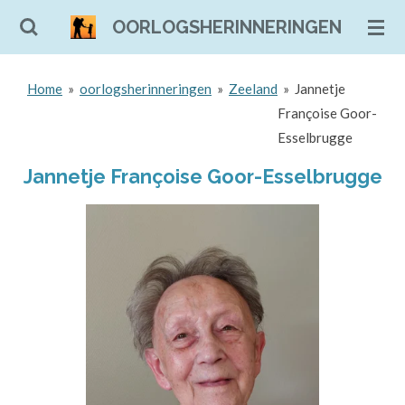
Ga
OORLOGSHERINNERINGEN
direct
naar
Home
»
oorlogsherinneringen
»
Zeeland
»
Jannetje
de
Françoise Goor-
hoofdinhoud
Esselbrugge
Jannetje Françoise Goor-Esselbrugge