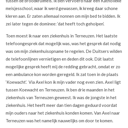
tussen de broodkruimels. Ik ben vervoerd naar een Katholieke
meisjesschool, waar ik werd gewassen, ik kreeg daar schone
kleren aan. Er zaten allemaal nonnen om mijn bed te bidden. Ik
zei later tegen de dominee: ‘dat heeft toch geholpen’.
Toen moest ik naar een ziekenhuis in Terneuzen. Het laatste
telefoongesprek dat mogelijk was, was het gesprek dat nodig
was om mijn ziekenhuisopname te regelen. De Duitsers wilden
de telefoonlijnen vernietigen en deden dit ook. Dát laatst
mogelijke gesprek heeft mij de redding gebracht, omdat er zo
een ambulance kon worden geregeld. Ik zat toen in de plaats
‘Koewacht’. Via Axel kon ik mijn vader nog even zien. Axel ligt
tussen Koewacht en Terneuzen. Ik ben drie maanden in het
ziekenhuis van Terneuzen geweest. Ik was de jongste in het
ziekenhuis. Het heeft meer dan tien dagen geduurd voordat
mijn ouders naar het ziekenhuis konden komen. Van Axel naar
Terneuzen was het namelijk nauwelijks om door te komen.