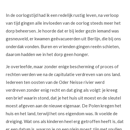
In de oorlogstijd had ik een redelijk rustig leven, na verloop
van tijd gingen alle invloeden van de oorlog steeds meer het
dorp beheersen. Je hoorde dat er bij ieder gezin iemand was
gesneuveld, er kwamen geëvacueerden uit Berlijn, die bij ons
onderdak vonden. Buren en vrienden gingen reeën schieten,
daarom hadden we in het dorp geen honger.
Je overleefde, maar zonder enige bescherming of proces of
rechten werden we na de capitulatie verdreven van ons land.
Iedereen ten oosten van de Oder Neisse rivier werd
verdreven zonder enig recht en dat ging als volgt: je kreeg
een brief waarin stond, dat je het huis uit moest en de sleutel
moest afgeven aan de nieuwe eigenaar. De Polen kregen het
huis en het land, terwijl het ons eigendom was. Ik voelde de
dreiging. Wat ons als kinderen heel erg getroffen heeft is, dat
er een datum is, waarop je op een plein moest zijn met spullen