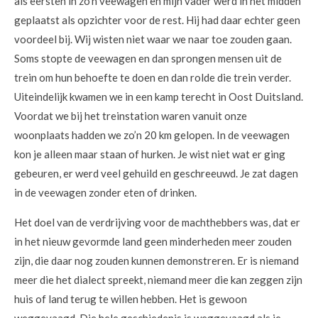
als eersten in zo’n veewagen en mijn vader werd in het midden
geplaatst als opzichter voor de rest. Hij had daar echter geen
voordeel bij. Wij wisten niet waar we naar toe zouden gaan.
Soms stopte de veewagen en dan sprongen mensen uit de
trein om hun behoefte te doen en dan rolde die trein verder.
Uiteindelijk kwamen we in een kamp terecht in Oost Duitsland.
Voordat we bij het treinstation waren vanuit onze
woonplaats hadden we zo’n 20 km gelopen. In de veewagen
kon je alleen maar staan of hurken. Je wist niet wat er ging
gebeuren, er werd veel gehuild en geschreeuwd. Je zat dagen
in de veewagen zonder eten of drinken.
Het doel van de verdrijving voor de machthebbers was, dat er
in het nieuw gevormde land geen minderheden meer zouden
zijn, die daar nog zouden kunnen demonstreren. Er is niemand
meer die het dialect spreekt, niemand meer die kan zeggen zijn
huis of land terug te willen hebben. Het is gewoon
weggevaagd. Die hele geschiedenis is weggevaagd als je