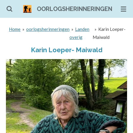
Ga
OORLOGSHERINNERINGEN
direct
naar
Home
»
oorlogsherinneringen
»
Landen
»
Karin Loeper-
de
overig
Maiwald
hoofdinhoud
Karin Loeper- Maiwald