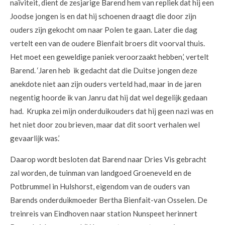
naïviteit, dient de zesjarige Barend hem van repliek dat hij een
Joodse jongen is en dat hij schoenen draagt die door zijn
ouders zijn gekocht om naar Polen te gaan. Later die dag
vertelt een van de oudere Bienfait broers dit voorval thuis.
Het moet een geweldige paniek veroorzaakt hebben,’ vertelt
Barend. ‘Jaren heb ik gedacht dat die Duitse jongen deze
anekdote niet aan zijn ouders verteld had, maar in de jaren
negentig hoorde ik van Janru dat hij dat wel degelijk gedaan
had. Krupka zei mijn onderduikouders dat hij geen nazi was en
het niet door zou brieven, maar dat dit soort verhalen wel
gevaarlijk was.’
Daarop wordt besloten dat Barend naar Dries Vis gebracht
zal worden, de tuinman van landgoed Groeneveld en de
Potbrummel in Hulshorst, eigendom van de ouders van
Barends onderduikmoeder Bertha Bienfait-van Osselen. De
treinreis van Eindhoven naar station Nunspeet herinnert