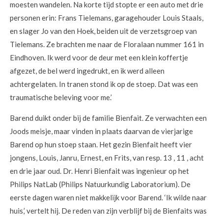
moesten wandelen. Na korte tijd stopte er een auto met drie
personen erin: Frans Tielemans, garagehouder Louis Staals,
en slager Jo van den Hoek, beiden uit de verzetsgroep van
Tielemans. Ze brachten me naar de Floralaan nummer 161 in
Eindhoven. Ik werd voor de deur met een klein koffertje
afgezet, de bel werd ingedrukt, en ik werd alleen
achtergelaten. In tranen stond ik op de stoep. Dat was een
traumatische beleving voor me.’
Barend duikt onder bij de familie Bienfait. Ze verwachten een
Joods meisje, maar vinden in plaats daarvan de vierjarige
Barend op hun stoep staan. Het gezin Bienfait heeft vier
jongens, Louis, Janru, Ernest, en Frits, van resp. 13 , 11 , acht
en drie jaar oud. Dr. Henri Bienfait was ingenieur op het
Philips NatLab (Philips Natuurkundig Laboratorium). De
eerste dagen waren niet makkelijk voor Barend. ‘Ik wilde naar
huis,’ vertelt hij. De reden van zijn verblijf bij de Bienfaits was