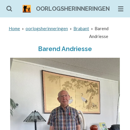
Ga
OORLOGSHERINNERINGEN
direct
naar
Home
»
oorlogsherinneringen
»
Brabant
»
Barend
de
Andriesse
hoofdinhoud
Barend Andriesse