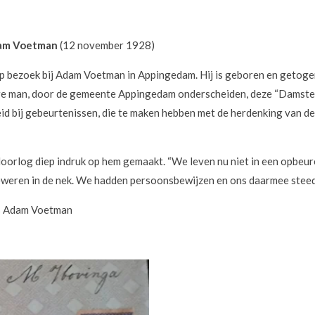
dam Voetman
(12 november 1928)
op bezoek bij Adam Voetman in Appingedam. Hij is geboren en getoge
dere man, door de gemeente Appingedam onderscheiden, deze “Damster”
heid bij gebeurtenissen, die te maken hebben met de herdenking van 
doorlog diep indruk op hem gemaakt. “We leven nu niet in een opbeu
geweren in de nek. We hadden persoonsbewijzen en ons daarmee steeds
rs Adam Voetman