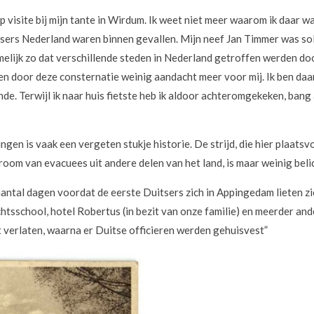
p visite bij mijn tante in Wirdum. Ik weet niet meer waarom ik daar w
itsers Nederland waren binnen gevallen. Mijn neef Jan Timmer was so
melijk zo dat verschillende steden in Nederland getroffen werden d
 door deze consternatie weinig aandacht meer voor mij. Ik ben daaro
de. Terwijl ik naar huis fietste heb ik aldoor achteromgekeken, bang
ngen is vaak een vergeten stukje historie. De strijd, die hier plaats
oom van evacuees uit andere delen van het land, is maar weinig beli
ntal dagen voordat de eerste Duitsers zich in Appingedam lieten z
achtsschool, hotel Robertus (in bezit van onze familie) en meerder a
t verlaten, waarna er Duitse officieren werden gehuisvest”