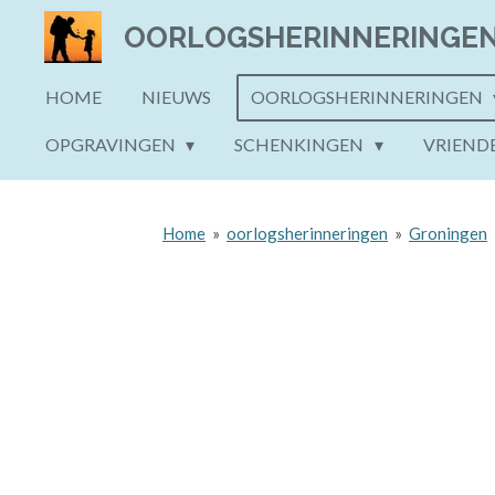
Ga
OORLOGSHERINNERINGE
direct
naar
HOME
NIEUWS
OORLOGSHERINNERINGEN
de
OPGRAVINGEN
SCHENKINGEN
VRIEND
hoofdinhoud
Home
»
oorlogsherinneringen
»
Groningen