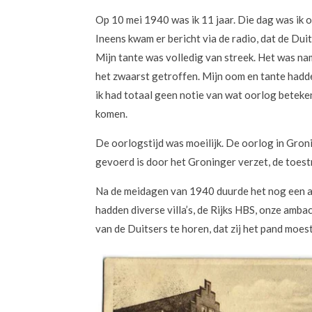
Op 10 mei 1940 was ik 11 jaar. Die dag was ik o
Ineens kwam er bericht via de radio, dat de Du
Mijn tante was volledig van streek. Het was na
het zwaarst getroffen. Mijn oom en tante hadden
ik had totaal geen notie van wat oorlog beteken
komen.
De oorlogstijd was moeilijk. De oorlog in Groni
gevoerd is door het Groninger verzet, de toestr
Na de meidagen van 1940 duurde het nog een aa
hadden diverse villa’s, de Rijks HBS, onze amb
van de Duitsers te horen, dat zij het pand moes