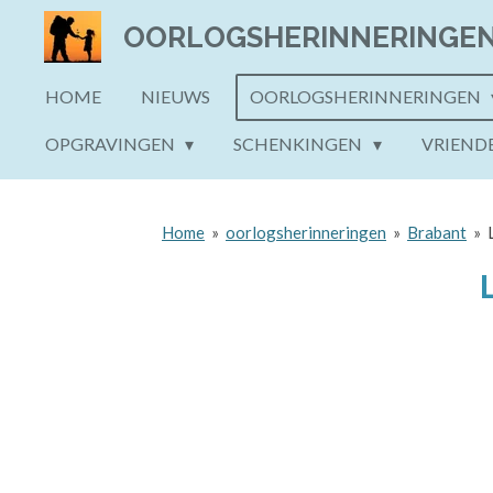
Ga
OORLOGSHERINNERINGE
direct
naar
HOME
NIEUWS
OORLOGSHERINNERINGEN
de
OPGRAVINGEN
SCHENKINGEN
VRIEND
hoofdinhoud
Home
»
oorlogsherinneringen
»
Brabant
»