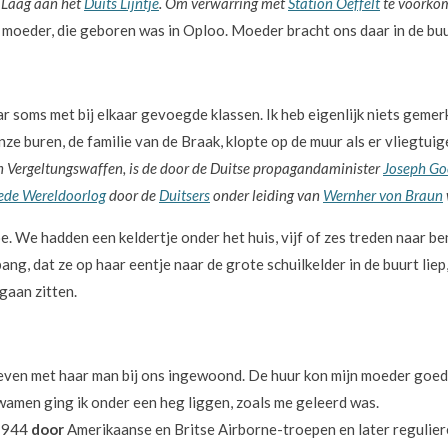
 Laag aan het
Duits Lijntje
. Om verwarring met
Station Oeffelt
te voorkom
n moeder, die geboren was in Oploo. Moeder bracht ons daar in de buu
 soms met bij elkaar gevoegde klassen. Ik heb eigenlijk niets gemer
e buren, de familie van de Braak, klopte op de muur als er vliegtuig
n Vergeltungswaffen, is de door de Duitse propagandaminister
Joseph Go
ede Wereldoorlog
door de
Duitsers
onder leiding van
Wernher von Braun
. We hadden een keldertje onder het huis, vijf of zes treden naar 
bang, dat ze op haar eentje naar de grote schuilkelder in de buurt lie
gaan zitten.
even met haar man bij ons ingewoond. De huur kon mijn moeder goed 
amen ging ik onder een heg liggen, zoals me geleerd was.
 1944
door
Amerikaanse en Britse Airborne-troepen en later reguliere