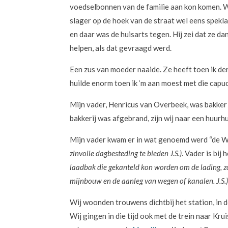
voedselbonnen van de familie aan kon komen. Wi
slager op de hoek van de straat wel eens spek
en daar was de huisarts tegen. Hij zei dat ze da
helpen, als dat gevraagd werd.
Een zus van moeder naaide. Ze heeft toen ik de
huilde enorm toen ik ‘m aan moest met die capu
Mijn vader, Henricus van Overbeek, was bakker 
bakkerij was afgebrand, zijn wij naar een huurh
Mijn vader kwam er in wat genoemd werd “de W
zinvolle dagbesteding te bieden J.S.)
. Vader is bij
laadbak die gekanteld kon worden om de lading, zoal
mijnbouw en de aanleg van wegen of kanalen. J.S.
Wij woonden trouwens dichtbij het station, in de
Wij gingen in die tijd ook met de trein naar Kru