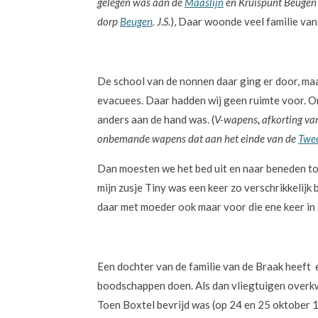
gelegen was aan de
Maaslijn
en Kruispunt Beugen
dorp
Beugen
. J.S
.), Daar woonde veel familie va
De school van de nonnen daar ging er door, maar
evacuees. Daar hadden wij geen ruimte voor. Onz
anders aan de hand was. (
V-wapens
,
afkorting va
onbemande wapens dat aan het einde van de
Twe
Dan moesten we het bed uit en naar beneden toe
mijn zusje Tiny was een keer zo verschrikkelijk 
daar met moeder ook maar voor die ene keer in 
Een dochter van de familie van de Braak heeft 
boodschappen doen. Als dan vliegtuigen overkw
Toen Boxtel bevrijd was (op 24 en 25 oktober