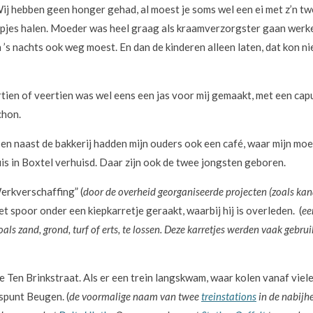
j hebben geen honger gehad, al moest je soms wel een ei met z’n twe
lapjes halen. Moeder was heel graag als kraamverzorgster gaan werk
n ’s nachts ook weg moest. En dan de kinderen alleen laten, dat kon n
rtien of veertien was wel eens een jas voor mij gemaakt, met een cap
chon.
en naast de bakkerij hadden mijn ouders ook een café, waar mijn moe
uis in Boxtel verhuisd. Daar zijn ook de twee jongsten geboren.
erkverschaffing” (
door de overheid georganiseerde projecten (zoals ka
 het spoor onder een kiepkarretje geraakt, waarbij hij is overleden. (
ee
s zand, grond, turf of erts, te lossen. Deze karretjes werden vaak gebruikt
)
 Ten Brinkstraat. Als er een trein langskwam, waar kolen vanaf vielen
ispunt Beugen. (
de voormalige naam van twee
treinstations
in de nabijh