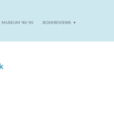
MUSEUM '40-'45
BOEKREVIEWS
k