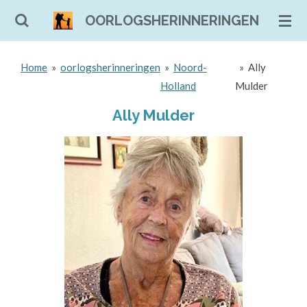
Ga
OORLOGSHERINNERINGEN
direct
naar
Home
»
oorlogsherinneringen
»
Noord-
»
Ally
de
Holland
Mulder
hoofdinhoud
Ally Mulder