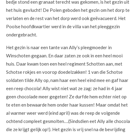
bedje stond een granaat terecht was gekomen, is het gezin uit
het huis gevlucht! De Polen geboden het gezin om het dorp te
verlaten en de rest van het dorp werd ook geëvacueerd. Het
Poolse hoofdkwartier werd in de villa van het pleeggezin
ondergebracht.
Het gezin is naar een tante van Ally’s pleegmoeder in
Winschoten gegaan. En daar zaten ze ook in een heel mooi
huis. Daar kwam toen een heel regiment Schotten aan, met
Schotse rokjes en voorop doedelzakken! 1 van die Schotse
soldaten tilde Ally op, nam haar een heel eind mee en gaf haar
een reep chocola! Ally wist niet wat ze zag: ze had in 4 jaar
geen chocolade meer gegeten! Ze durfde hem echter niet op
te eten en bewaarde hem onder haar kussen! Maar omdat het
al warmer weer werd (eind april) was de reep de volgende
ochtend compleet gesmolten….(Sindsdien eet Ally alle chocola
die ze krijgt gelijk op!). Het gezin is vrij snel na de bevrijding