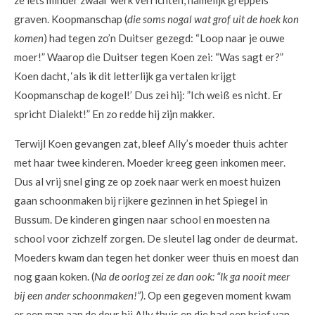
graven. Koopmanschap (
die soms nogal wat grof uit de hoek kon
komen
) had tegen zo’n Duitser gezegd: “Loop naar je ouwe
moer!” Waarop die Duitser tegen Koen zei: “Was sagt er?”
Koen dacht, ‘als ik dit letterlijk ga vertalen krijgt
Koopmanschap de kogel!’ Dus zei hij: ”Ich weiß es nicht. Er
spricht Dialekt!” En zo redde hij zijn makker.
Terwijl Koen gevangen zat, bleef Ally’s moeder thuis achter
met haar twee kinderen. Moeder kreeg geen inkomen meer.
Dus al vrij snel ging ze op zoek naar werk en moest huizen
gaan schoonmaken bij rijkere gezinnen in het Spiegel in
Bussum. De kinderen gingen naar school en moesten na
school voor zichzelf zorgen. De sleutel lag onder de deurmat.
Moeders kwam dan tegen het donker weer thuis en moest dan
nog gaan koken. (
Na de oorlog zei ze dan ook: “Ik ga nooit meer
bij een ander schoonmaken!”)
. Op een gegeven moment kwam
er een man aan de deur bij Ally thuis en die had een brief van