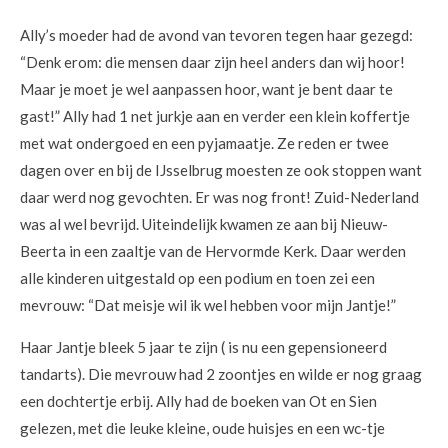
Ally’s moeder had de avond van tevoren tegen haar gezegd:
“Denk erom: die mensen daar zijn heel anders dan wij hoor!
Maar je moet je wel aanpassen hoor, want je bent daar te
gast!” Ally had 1 net jurkje aan en verder een klein koffertje
met wat ondergoed en een pyjamaatje. Ze reden er twee
dagen over en bij de IJsselbrug moesten ze ook stoppen want
daar werd nog gevochten. Er was nog front! Zuid-Nederland
was al wel bevrijd. Uiteindelijk kwamen ze aan bij Nieuw-
Beerta in een zaaltje van de Hervormde Kerk. Daar werden
alle kinderen uitgestald op een podium en toen zei een
mevrouw: “Dat meisje wil ik wel hebben voor mijn Jantje!”
Haar Jantje bleek 5 jaar te zijn ( is nu een gepensioneerd
tandarts). Die mevrouw had 2 zoontjes en wilde er nog graag
een dochtertje erbij. Ally had de boeken van Ot en Sien
gelezen, met die leuke kleine, oude huisjes en een wc-tje