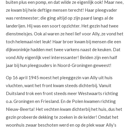
buiten plus een pomp, en dat wilde ze eigenlijk ook! Maar nee,
ze kwam bij hele deftige mensen terecht! Haar pleegvader
was rentmeester; die ging altijd op zijn paard langs al de
landerijen. Hij was een soort opzichter. Het gezin had twee
dienstmeisjes. Ook al waren ze heel lief voor Ally, ze vond het
toch helemaal niet leuk! Haar broer kwam bij mensen die een
dijkwoninkje hadden met twee varkens naast de keuken. Dat
vond Ally eigenlijk veel interessanter! Beiden zijn een half
jaar bij hun pleegouders in Noord-Groningen geweest!
Op 16 april 1945 moest het pleeggezin van Ally uit huis
vluchten, want het front kwam steeds dichterbij. Vanuit
Duitsland trok een front steeds meer Westwaarts richting
o.a. Groningen en Friesland. En de Polen kwamen richting
Nieuw-Beerta! Het vechten kwam dichterbij het huis, dus het
gezin probeerde dekking te zoeken in de kelder! Omdat het
woonhuis zwaar beschoten werd en op de plek waar Ally’s