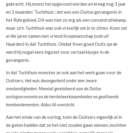
gebracht. Hij moest heropgevoed worden en kreeg nog 3 jaar
en 2 maanden ‘Tuchthuis’;
dat was
een Duitse gevangenis in
het Ruhrgebied. Dit was niet zo erg als een concentratiekamp,
maar zo’n Tuchthuis was ook vreselijk om in te zitten. Koen zat
al die jaren samen met vriend Koopmanschap (ook uit
Naarden) in dat Tuchthuis. Omdat Koen goed Duits sprak
werd hij nogal eens ingezet voor vertaal klusjes in de
gevangenis.
In dat Tuchthuis moesten ze ook aan het werk gaan voor de
Duitsers.
Het was dwangarbeid onder zeer zware
omstandigheden. Meestal gerelateerd aan de Duitse
oorlogseconomie en de herstelwerkzaamheden na geallieerde
bombardementen. Aldus AI-overzicht.
Aan het einde van de oorlog, toen de Duitsers eigenlijk al in
de gaten hadden dat ze het niet zouden gaan winnen, mochten
ze iets minder zwaar werk verrichten, namelijk greppels