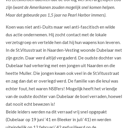
zijn (
want de Amerikanen zouden mogelijk snel komen helpen.
Maar dat gebeurde pas 1,5 jaar na Pearl Harbor immers).
Koen was niet anti-Duits maar wel anti-fascitisch en wilde
dus actie ondernemen. Hij zocht contact met de lokale
verzetsgroep en vertelde hen dat hij hun wapens kon leveren.
In de St.Vitusstraat in Naarden-Vesting woonde Dubelaar met
zijn gezin. Daar werd altijd vergaderd. De oudste dochter van
Dubelaar had verkering met een jongen uit Naarden en die
heette Muller. Die jongen kwam ook veel in de St.Vitusstraat
en zag dan dat er overlegd werd. De familie van die knul was
echter fout, het waren NSB'ers! Mogelijk heeft het vriendje
van de oudste dochter van Dubelaar de boel verraden, hoewel
dat nooit echt bewezen is!
Beide leiders werden na dit verraad vrij snel opgepakt
(Dubelaar op 19 juni ‘41 en Bleeker in juli ‘41) en werden
uiteindelijk op 12 februari ‘42 gefusilleerd op de