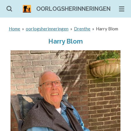
Ga
OORLOGSHERINNERINGEN
direct
naar
Home
»
oorlogsherinneringen
»
Drenthe
»
Harry Blom
de
hoofdinhoud
Harry Blom