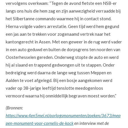
vervolgens overkwam: “Tegen de avond fietste een NSB-er
langs ons huis die hem zag en zijn aanwezigheid verraadde bij
het Silbertanne commando waarmee hij in contact stond.
Hierna volgde vaders arrestatie. Geen tijd werd hem gegund
een jas aan te trekken voor zogenaamd vertrek naar het
kantongerecht in Assen. Met een geweer in de rug werd vader
in een auto geduwd en buiten de dorpsgrens ten noorden van
Oosterhesselen gereden. Onderweg stopte de auto en werd
hij al slaand en trappend gedwongen uit te stappen. Onder
bedreiging werd daarna de lange weg tussen Meppen en
Aalden te voet afgelegd. Bij een bosje aangekomen werd
vader op 38-jarige leeftijd tenslotte meedogenloos
vermoord waarna hij onmiddellijk begraven moest worden.”
(Bronnen:
https://www.4en5mei.nl/oorlogsmonumenten/zoeken/3673/mep
pen-monument-voor-cornelis-de-kock
en interview met de