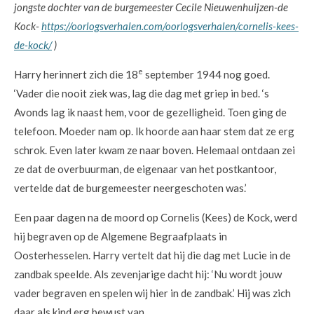
jongste dochter van de burgemeester Cecile Nieuwenhuijzen-de
Kock-
https://oorlogsverhalen.com/oorlogsverhalen/cornelis-kees-
de-kock/
)
e
Harry herinnert zich die 18
september 1944 nog goed.
‘Vader die nooit ziek was, lag die dag met griep in bed. ‘s
Avonds lag ik naast hem, voor de gezelligheid. Toen ging de
telefoon. Moeder nam op. Ik hoorde aan haar stem dat ze erg
schrok. Even later kwam ze naar boven. Helemaal ontdaan zei
ze dat de overbuurman, de eigenaar van het postkantoor,
vertelde dat de burgemeester neergeschoten was.’
Een paar dagen na de moord op Cornelis (Kees) de Kock, werd
hij begraven op de Algemene Begraafplaats in
Oosterhesselen. Harry vertelt dat hij die dag met Lucie in de
zandbak speelde. Als zevenjarige dacht hij: ‘Nu wordt jouw
vader begraven en spelen wij hier in de zandbak.’ Hij was zich
daar als kind erg bewust van.