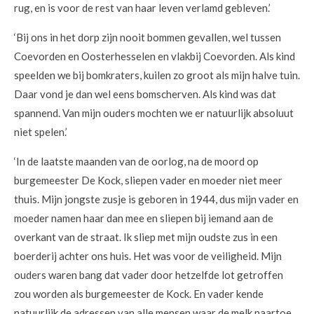
rug, en is voor de rest van haar leven verlamd gebleven.’
‘Bij ons in het dorp zijn nooit bommen gevallen, wel tussen
Coevorden en Oosterhesselen en vlakbij Coevorden. Als kind
speelden we bij bomkraters, kuilen zo groot als mijn halve tuin.
Daar vond je dan wel eens bomscherven. Als kind was dat
spannend. Van mijn ouders mochten we er natuurlijk absoluut
niet spelen.’
‘In de laatste maanden van de oorlog, na de moord op
burgemeester De Kock, sliepen vader en moeder niet meer
thuis. Mijn jongste zusje is geboren in 1944, dus mijn vader en
moeder namen haar dan mee en sliepen bij iemand aan de
overkant van de straat. Ik sliep met mijn oudste zus in een
boerderij achter ons huis. Het was voor de veiligheid. Mijn
ouders waren bang dat vader door hetzelfde lot getroffen
zou worden als burgemeester de Kock. En vader kende
natuurlijk de adressen van alle mensen waar de melk naartoe