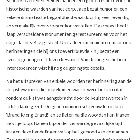
Kroniek overleden. Beiden hadden een groot respect voor de
historische waarden van het dorp. Jaap bezat humor en een
zekere dramatische begaafdheid waardoor hij zeer levendig
en vermakelijk over vroeger kon vertellen. Daarnaast heeft
Jaap verscheidene monumenten gerestaureerd en voor het
nageslacht veilig gesteld. Niet alleen monumenten, maar ook
herinneringen die hij ons toevertrouwde – hij bezat een
ijzeren geheugen – blijven bewaard. Van de dingen die hem
interesseerden wist hij nog de geringste details.
Na
het uitspreken van enkele woorden ter herinnering aan de
dorpsbewoners die omgekomen waren, werd het stro dat
rondom de kist was aangebracht door de beulstrawanten in
lichterlaaie gezet. De groep mannen schreeuwden in koor:
‘Brand Kreng Brand!’ en ze lieten na die woorden hun tranen
de vrije loop. Na een bijzonder verwarde, gevaarlijke tijd
kregen deze handelingen vat op het gemoed van de mannen.