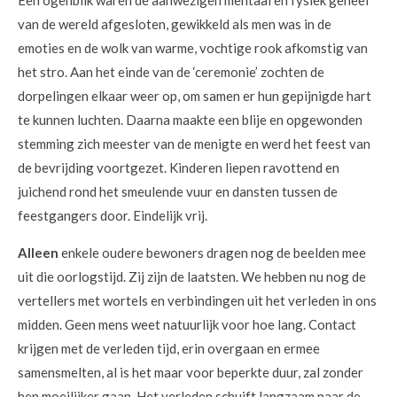
Een ogenblik waren de aanwezigen mentaal en fysiek geheel
van de wereld afgesloten, gewikkeld als men was in de
emoties en de wolk van warme, vochtige rook afkomstig van
het stro. Aan het einde van de ‘ceremonie’ zochten de
dorpelingen elkaar weer op, om samen er hun gepijnigde hart
te kunnen luchten. Daarna maakte een blije en opgewonden
stemming zich meester van de menigte en werd het feest van
de bevrijding voortgezet. Kinderen liepen ravottend en
juichend rond het smeulende vuur en dansten tussen de
feestgangers door. Eindelijk vrij.
Alleen
enkele oudere bewoners dragen nog de beelden mee
uit die oorlogstijd. Zij zijn de laatsten. We hebben nu nog de
vertellers met wortels en verbindingen uit het verleden in ons
midden. Geen mens weet natuurlijk voor hoe lang. Contact
krijgen met de verleden tijd, erin overgaan en ermee
samensmelten, al is het maar voor beperkte duur, zal zonder
hen moeilijker gaan. Het verleden schuift langzaam naar de