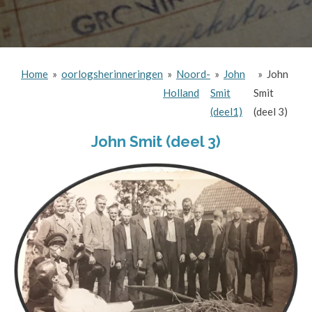
Home
»
oorlogsherinneringen
»
Noord-
»
John
»
John
Holland
Smit
Smit
(deel1)
(deel 3)
John Smit (deel 3)