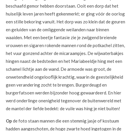
beschaafd gemor hebben doorstaan. Ooit een dorp dat het
huiselijk leven jaren heeft gekenmerkt; er ging vóór de oorlog
een stille bekoring vanuit. Het dorp was zo klein dat de geuren
en geluiden van de omliggende weilanden naar binnen
waaiden. Met een beetje fantasie zie je zwijgend breiende
vrouwen en sigaren rokende mannen rond de potkachel zitten,
het vuur gonzend achter de micaraampjes. De wijwaterbakjes
hingen naast de bedsteden en het Mariabeeldje hing met een
schamel lichtje aan de wand. De armoede was groot, de
onwetendheid ongelooflijk krachtig, waarin de geestelijkheid
geen verandering zocht te brengen. Burgerdeugd en
burgerfatsoen werden bijzonder hoog gewaardeerd. En hier
werd onderlinge onenigheid tegenover de buitenwereld met
de mantel der liefde bedekt: de vuile was hing je niet buiten!
Op
de foto staan mannen die een stemmig jasje of kostuum
hadden aangeschoten, de hoge zwarte hoed ingetogen in de