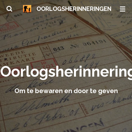
Ga
OORLOGSHERINNERINGEN
direct
naar
de
hoofdinhoud
Oorlogsherinnerin
Om te bewaren en door te geven