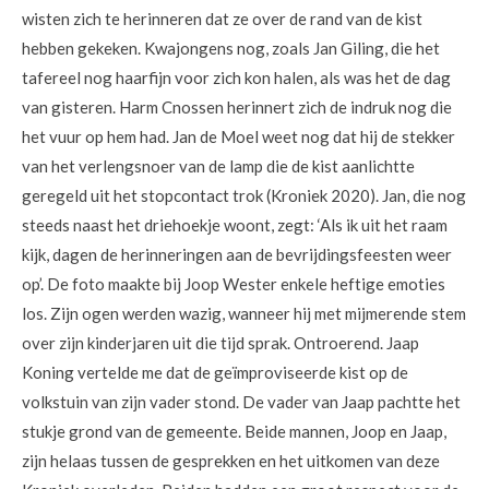
wisten zich te herinneren dat ze over de rand van de kist
hebben gekeken. Kwajongens nog, zoals Jan Giling, die het
tafereel nog haarfijn voor zich kon halen, als was het de dag
van gisteren. Harm Cnossen herinnert zich de indruk nog die
het vuur op hem had. Jan de Moel weet nog dat hij de stekker
van het verlengsnoer van de lamp die de kist aanlichtte
geregeld uit het stopcontact trok (Kroniek 2020). Jan, die nog
steeds naast het driehoekje woont, zegt: ‘Als ik uit het raam
kijk, dagen de herinneringen aan de bevrijdingsfeesten weer
op’. De foto maakte bij Joop Wester enkele heftige emoties
los. Zijn ogen werden wazig, wanneer hij met mijmerende stem
over zijn kinderjaren uit die tijd sprak. Ontroerend. Jaap
Koning vertelde me dat de geïmproviseerde kist op de
volkstuin van zijn vader stond. De vader van Jaap pachtte het
stukje grond van de gemeente. Beide mannen, Joop en Jaap,
zijn helaas tussen de gesprekken en het uitkomen van deze