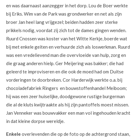
en was daarnaast aanzegger in het dorp. Lou de Boer werkte
bij Eriks. Wim van de Park was grondwerker en net als zijn
broer Jan heel lang vrijgezel; beiden hadden zeer sterke
prikkels nodig, voordat zij zich tot de dames gingen wenden.
Ruurd Cnossen was koster van het Witte Kerkje, boerde wat
bij met enkele geiten en verhuurde zich als loswerkman. Ruurd
was een vredelievend man die overvloeide van hulp, zorg en
die graag anderen hielp. Ger Meijering was bakker; die had
geleerd te improviseren en die ook de moed had om Duitse
vorderingen te doorbreken. Cor Harderwijk werkte o.a. bij
chocoladefabriek Ringers en bouwstoffenhandel Meiboom;
hij was een zeer huiselijke, doodgewone rustige burgerman
die al de kluts kwijtraakte als hij zijn pantoffels moest missen.
Jan Venneker was bouwvakker een man vol ingehouden kracht
in dat kleine dorpse wereldje.
Enkele
overlevenden die op de foto op de achtergrond staan,