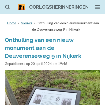
Ga
OORLOGSHERINNERINGEN
direct
naar
Home
»
Nieuws
»
Onthulling van een nieuw monument aan
de
de Deuverenseweg 9 in Nijkerk
hoofdinhoud
Onthulling van een nieuw
monument aan de
Deuverenseweg 9 in Nijkerk
Gepubliceerd op 20 april 2024 om 19:46