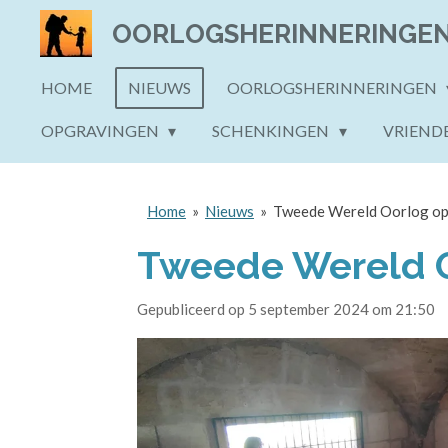
Ga
OORLOGSHERINNERINGE
direct
naar
HOME
NIEUWS
OORLOGSHERINNERINGEN
de
OPGRAVINGEN
SCHENKINGEN
VRIEND
hoofdinhoud
Home
»
Nieuws
»
Tweede Wereld Oorlog op
Tweede Wereld O
Gepubliceerd op 5 september 2024 om 21:50