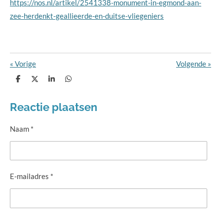
https://nos.nl/artikel/2541338-monument-in-egmond-aan-
zee-herdenkt-geallieerde-en-duitse-vliegeniers
«
Vorige
Volgende
»
D
D
S
D
e
e
h
e
l
e
a
l
e
l
r
e
Reactie plaatsen
n
e
n
Naam *
E-mailadres *