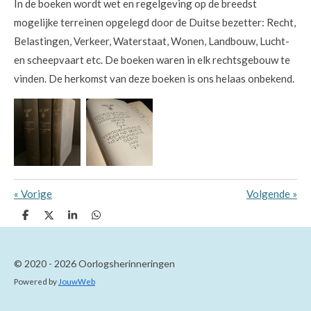
In de boeken wordt wet en regelgeving op de breedst
mogelijke terreinen opgelegd door de Duitse bezetter: Recht,
Belastingen, Verkeer, Waterstaat, Wonen, Landbouw, Lucht-
en scheepvaart etc. De boeken waren in elk rechtsgebouw te
vinden. De herkomst van deze boeken is ons helaas onbekend.
«
Vorige
Volgende
»
D
D
S
D
e
e
h
e
l
e
a
l
e
l
r
e
n
e
n
© 2020 - 2026 Oorlogsherinneringen
Powered by
JouwWeb